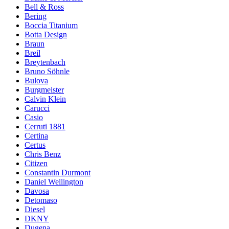
Bell & Ross
Bering
Boccia Titanium
Botta Design
Braun
Breil
Breytenbach
Bruno Söhnle
Bulova
Burgmeister
Calvin Klein
Carucci
Casio
Cerruti 1881
Certina
Certus
Chris Benz
Citizen
Constantin Durmont
Daniel Wellington
Davosa
Detomaso
Diesel
DKNY
Dugena