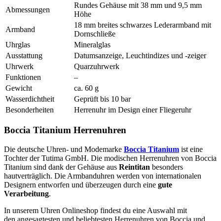
Rundes Gehäuse mit 38 mm und 9,5 mm
Abmessungen
Höhe
18 mm breites schwarzes Lederarmband mit
Armband
Dornschließe
Uhrglas
Mineralglas
Ausstattung
Datumsanzeige, Leuchtindizes und -zeiger
Uhrwerk
Quarzuhrwerk
Funktionen
–
Gewicht
ca. 60 g
Wasserdichtheit
Geprüft bis 10 bar
Besonderheiten
Herrenuhr im Design einer Fliegeruhr
Boccia Titanium Herrenuhren
Die deutsche Uhren- und Modemarke
Boccia Titanium
ist eine
Tochter der Tutima GmbH. Die modischen Herrenuhren von Boccia
Titanium sind dank der Gehäuse aus
Reintitan
besonders
hautverträglich. Die Armbanduhren werden von internationalen
Designern entworfen und überzeugen durch eine
gute
Verarbeitung
.
In unserem Uhren Onlineshop findest du eine Auswahl mit
den angesagtesten und beliebtesten Herrenuhren von Boccia und