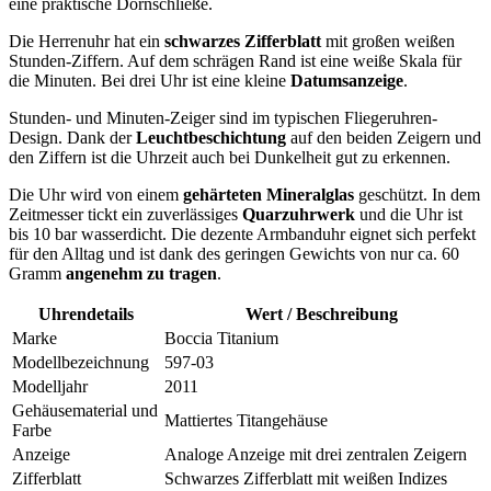
eine praktische Dornschließe.
Die Herrenuhr hat ein
schwarzes Zifferblatt
mit großen weißen
Stunden-Ziffern. Auf dem schrägen Rand ist eine weiße Skala für
die Minuten. Bei drei Uhr ist eine kleine
Datumsanzeige
.
Stunden- und Minuten-Zeiger sind im typischen Fliegeruhren-
Design. Dank der
Leuchtbeschichtung
auf den beiden Zeigern und
den Ziffern ist die Uhrzeit auch bei Dunkelheit gut zu erkennen.
Die Uhr wird von einem
gehärteten Mineralglas
geschützt. In dem
Zeitmesser tickt ein zuverlässiges
Quarzuhrwerk
und die Uhr ist
bis 10 bar wasserdicht. Die dezente Armbanduhr eignet sich perfekt
für den Alltag und ist dank des geringen Gewichts von nur ca. 60
Gramm
angenehm zu tragen
.
Uhrendetails
Wert / Beschreibung
Marke
Boccia Titanium
Modellbezeichnung
597-03
Modelljahr
2011
Gehäusematerial und
Mattiertes Titangehäuse
Farbe
Anzeige
Analoge Anzeige mit drei zentralen Zeigern
Zifferblatt
Schwarzes Zifferblatt mit weißen Indizes