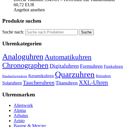
60,72 EUR
Angebot ansehen
Produkte suchen
Suche nach:
Uhrenkategorien
Analoguhren
Automatikuhren
Chronographen
Digitaluhren
Formuhren
Funkuhren
Quarzuhren
Keramikuhren
Retrouhren
Handaufzugsuhren
XXL-Uhren
Taucheruhren
Titanuhren
Solaruhren
Uhrenmarken
Alienwork
Alpina
Arbutus
Aristo
Baume & Mercier