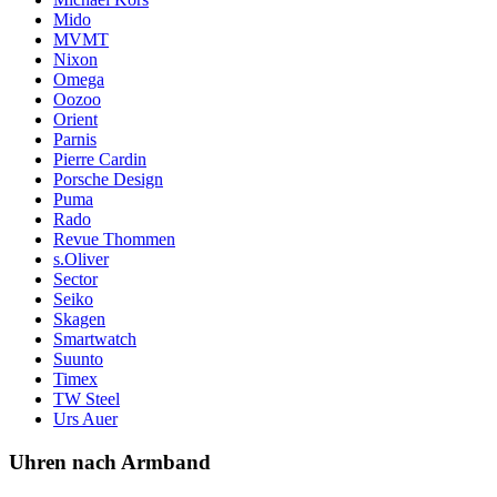
Mido
MVMT
Nixon
Omega
Oozoo
Orient
Parnis
Pierre Cardin
Porsche Design
Puma
Rado
Revue Thommen
s.Oliver
Sector
Seiko
Skagen
Smartwatch
Suunto
Timex
TW Steel
Urs Auer
Uhren nach Armband