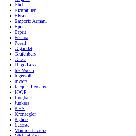
Ebel
Eichmüller
Elysée
Emporio Armani
Epos
Esprit
Festina
Fossil
Gigandet
Grafenberg
Guess
Hugo Boss
Ice-Watch
Ingersoll
Invicta
Jacques Lemans
JOOP
Junghans
Junkers
KHS
Kronsegler
Kyboe
Lacoste
Maurice Lacroix
Michael Kors