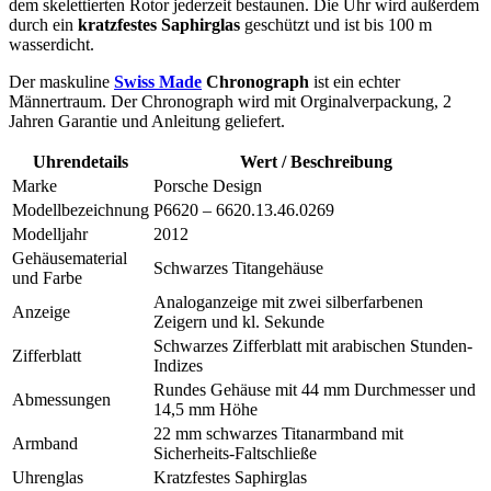
dem skelettierten Rotor jederzeit bestaunen. Die Uhr wird außerdem
durch ein
kratzfestes Saphirglas
geschützt und ist bis 100 m
wasserdicht.
Der maskuline
Swiss Made
Chronograph
ist ein echter
Männertraum. Der Chronograph wird mit Orginalverpackung, 2
Jahren Garantie und Anleitung geliefert.
Uhrendetails
Wert / Beschreibung
Marke
Porsche Design
Modellbezeichnung
P6620 – 6620.13.46.0269
Modelljahr
2012
Gehäusematerial
Schwarzes Titangehäuse
und Farbe
Analoganzeige mit zwei silberfarbenen
Anzeige
Zeigern und kl. Sekunde
Schwarzes Zifferblatt mit arabischen Stunden-
Zifferblatt
Indizes
Rundes Gehäuse mit 44 mm Durchmesser und
Abmessungen
14,5 mm Höhe
22 mm schwarzes Titanarmband mit
Armband
Sicherheits-Faltschließe
Uhrenglas
Kratzfestes Saphirglas