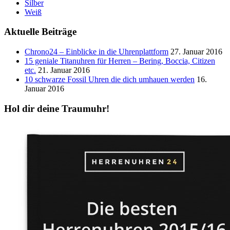
Silber
Weiß
Aktuelle Beiträge
Chrono24 – Einblicke in die Uhrenplattform
27. Januar 2016
15 geniale Titanuhren für Herren – Bering, Boccia, Citizen
etc.
21. Januar 2016
10 schwarze Fossil Uhren die dich umhauen werden
16.
Januar 2016
Hol dir deine Traumuhr!