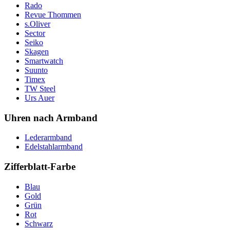
Rado
Revue Thommen
s.Oliver
Sector
Seiko
Skagen
Smartwatch
Suunto
Timex
TW Steel
Urs Auer
Uhren nach Armband
Lederarmband
Edelstahlarmband
Zifferblatt-Farbe
Blau
Gold
Grün
Rot
Schwarz