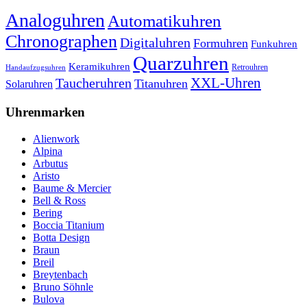
Analoguhren
Automatikuhren
Chronographen
Digitaluhren
Formuhren
Funkuhren
Quarzuhren
Keramikuhren
Retrouhren
Handaufzugsuhren
XXL-Uhren
Taucheruhren
Titanuhren
Solaruhren
Uhrenmarken
Alienwork
Alpina
Arbutus
Aristo
Baume & Mercier
Bell & Ross
Bering
Boccia Titanium
Botta Design
Braun
Breil
Breytenbach
Bruno Söhnle
Bulova