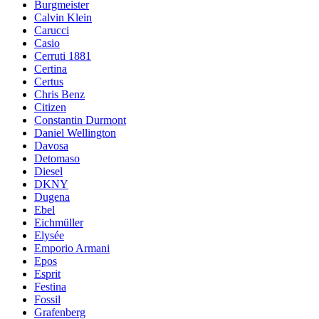
Burgmeister
Calvin Klein
Carucci
Casio
Cerruti 1881
Certina
Certus
Chris Benz
Citizen
Constantin Durmont
Daniel Wellington
Davosa
Detomaso
Diesel
DKNY
Dugena
Ebel
Eichmüller
Elysée
Emporio Armani
Epos
Esprit
Festina
Fossil
Grafenberg