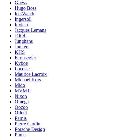
Guess
Hugo Boss
Ice-Watch
Ingersoll
Invicta
Jacques Lemans
JOOP
Junghans
Junkers
KHS
Kronsegler
Kyboe
Lacoste
Maurice Lacroix
Michael Kors
Mido
MVMT
Nixon
Omega
Oozoo
Orient
Parnis
Pierre Cardin
Porsche Design
Puma