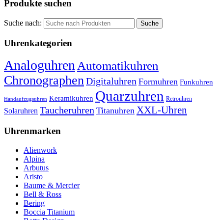
Produkte suchen
Suche nach:
Uhrenkategorien
Analoguhren
Automatikuhren
Chronographen
Digitaluhren
Formuhren
Funkuhren
Quarzuhren
Keramikuhren
Retrouhren
Handaufzugsuhren
XXL-Uhren
Taucheruhren
Titanuhren
Solaruhren
Uhrenmarken
Alienwork
Alpina
Arbutus
Aristo
Baume & Mercier
Bell & Ross
Bering
Boccia Titanium