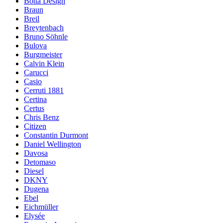
Botta Design
Braun
Breil
Breytenbach
Bruno Söhnle
Bulova
Burgmeister
Calvin Klein
Carucci
Casio
Cerruti 1881
Certina
Certus
Chris Benz
Citizen
Constantin Durmont
Daniel Wellington
Davosa
Detomaso
Diesel
DKNY
Dugena
Ebel
Eichmüller
Elysée