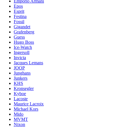
Emporio Armani
Epos
Esprit
Festina
Fossil
Gigandet
Grafenberg
Guess
Hugo Boss
Ice-Watch
Ingersoll
Invicta
Jacques Lemans
JOOP
Junghans
Junkers
KHS
Kronsegler
Kyboe
Lacoste
Maurice Lacroix
Michael Kors
Mido
MVMT
Nixon