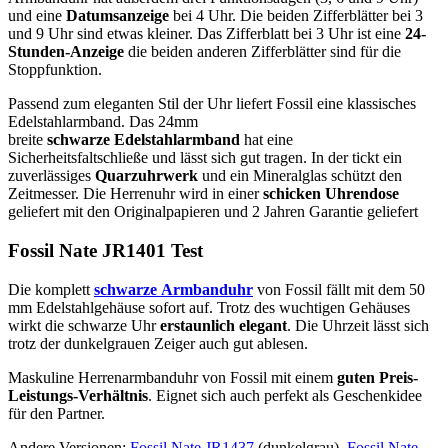
und eine
Datumsanzeige
bei 4 Uhr. Die beiden Zifferblätter bei 3
und 9 Uhr sind etwas kleiner. Das Zifferblatt bei 3 Uhr ist eine
24-
Stunden-Anzeige
die beiden anderen Zifferblätter sind für die
Stoppfunktion.
Passend zum eleganten Stil der Uhr liefert Fossil eine klassisches
Edelstahlarmband. Das 24mm
breite
schwarze Edelstahlarmband
hat eine
Sicherheitsfaltschließe und lässt sich gut tragen. In der tickt ein
zuverlässiges
Quarzuhrwerk
und ein Mineralglas schützt den
Zeitmesser. Die Herrenuhr wird in einer
schicken Uhrendose
geliefert mit den Originalpapieren und 2 Jahren Garantie geliefert
Fossil Nate JR1401 Test
Die komplett
schwarze Armbanduhr
von Fossil fällt mit dem 50
mm Edelstahlgehäuse sofort auf. Trotz des wuchtigen Gehäuses
wirkt die schwarze Uhr
erstaunlich elegant
. Die Uhrzeit lässt sich
trotz der dunkelgrauen Zeiger auch gut ablesen.
Maskuline Herrenarmbanduhr von Fossil mit einem
guten Preis-
Leistungs-Verhältnis
. Eignet sich auch perfekt als Geschenkidee
für den Partner.
Andere Versionen:
Fossil Nate JR1437
(dunkelgrau),
Fossil Nate