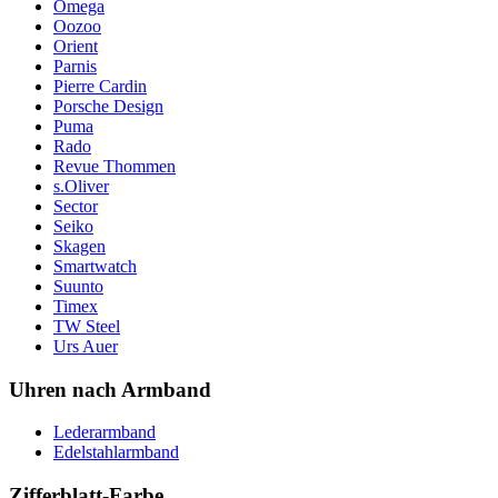
Omega
Oozoo
Orient
Parnis
Pierre Cardin
Porsche Design
Puma
Rado
Revue Thommen
s.Oliver
Sector
Seiko
Skagen
Smartwatch
Suunto
Timex
TW Steel
Urs Auer
Uhren nach Armband
Lederarmband
Edelstahlarmband
Zifferblatt-Farbe