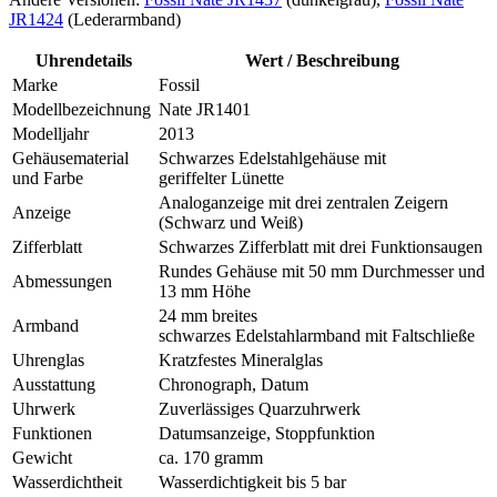
JR1424
(Lederarmband)
Uhrendetails
Wert / Beschreibung
Marke
Fossil
Modellbezeichnung
Nate JR1401
Modelljahr
2013
Gehäusematerial
Schwarzes Edelstahlgehäuse mit
und Farbe
geriffelter Lünette
Analoganzeige mit drei zentralen Zeigern
Anzeige
(Schwarz und Weiß)
Zifferblatt
Schwarzes Zifferblatt mit drei Funktionsaugen
Rundes Gehäuse mit 50 mm Durchmesser und
Abmessungen
13 mm Höhe
24 mm breites
Armband
schwarzes Edelstahlarmband mit Faltschließe
Uhrenglas
Kratzfestes Mineralglas
Ausstattung
Chronograph, Datum
Uhrwerk
Zuverlässiges Quarzuhrwerk
Funktionen
Datumsanzeige, Stoppfunktion
Gewicht
ca. 170 gramm
Wasserdichtheit
Wasserdichtigkeit bis 5 bar