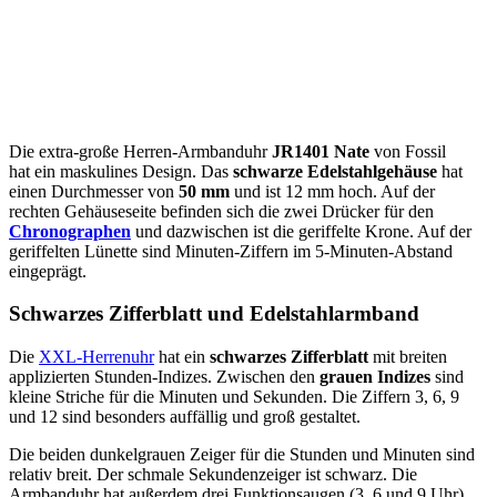
Die extra-große Herren-Armbanduhr
JR1401 Nate
von Fossil
hat ein maskulines Design. Das
schwarze Edelstahlgehäuse
hat
einen Durchmesser von
50 mm
und ist 12 mm hoch. Auf der
rechten Gehäuseseite befinden sich die zwei Drücker für den
Chronographen
und dazwischen ist die geriffelte Krone. Auf der
geriffelten Lünette sind Minuten-Ziffern im 5-Minuten-Abstand
eingeprägt.
Schwarzes Zifferblatt und Edelstahlarmband
Die
XXL-Herrenuhr
hat ein
schwarzes Zifferblatt
mit breiten
applizierten Stunden-Indizes. Zwischen den
grauen Indizes
sind
kleine Striche für die Minuten und Sekunden. Die Ziffern 3, 6, 9
und 12 sind besonders auffällig und groß gestaltet.
Die beiden dunkelgrauen Zeiger für die Stunden und Minuten sind
relativ breit. Der schmale Sekundenzeiger ist schwarz. Die
Armbanduhr hat außerdem drei Funktionsaugen (3, 6 und 9 Uhr)