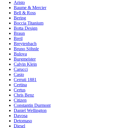
Aristo
Baume & Mercier
Bell & Ross
Bering
Boccia Titanium
Botta Design
Braun
Breil
Breytenbach
Bruno Söhnle
Bulova
Burgmeister
Calvin Klein
Carucci
Casio
Cerruti 1881
Certina
Certus
Chris Benz
Citizen
Constantin Durmont
Daniel Wellington
Davosa
Detomaso
Diesel