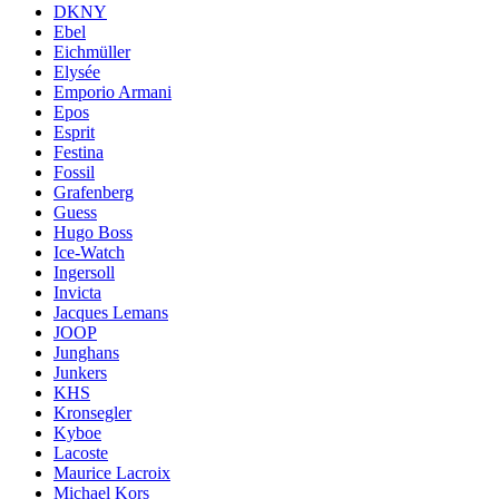
DKNY
Ebel
Eichmüller
Elysée
Emporio Armani
Epos
Esprit
Festina
Fossil
Grafenberg
Guess
Hugo Boss
Ice-Watch
Ingersoll
Invicta
Jacques Lemans
JOOP
Junghans
Junkers
KHS
Kronsegler
Kyboe
Lacoste
Maurice Lacroix
Michael Kors