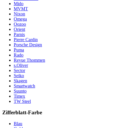
Mido
MVMT
Nixon
Omega
Oozoo
Orient
Parnis
Pierre Cardin
Porsche Design
Puma
Rado
Revue Thommen
s.Oliver
Sector
Seiko
Skagen
Smartwatch
Suunto
Timex
TW Steel
Zifferblatt-Farbe
Blau