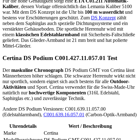
Für die hohe Genauigkeit sorgt eine
ETA C01.211 Automatik-
Kaliber
, dessen Vorlage offensichtlich das Lemania Kaliber 5100
war. Mit dem DS Konzept ist die Uhr bis
100 m wasserdicht
und
bestens vor Erschütterungen geschützt. Zum
DS Konzept
zählt
neben dem Saphirglas auch spezielle Dichtungssysteme und ein
verstärkter Gehäuseboden. Die sportliche Herrenuhr wird mit
einem
klassischen Edelstahlarmband
mit Sicherheits-Faltschließe
geliefert. Das Glieder-Armband ist 21 mm breit und hat polierte
Mittel-Glieder.
Certina DS Podium C001.427.11.057.01 Test
Der
maskuline Chronograph
DS Podium GMT von Certina lässt
Männerherzen höher schlagen. Die schwarze Herrenuhr wirkt nicht
nur sportlich, sondern eignet sich auch bestens für alle
Outdoor-
Aktivitäten
und Sport. Certina verwendet für die Swiss-Made-Uhr
natürlich nur
hochwertige Komponenten
(316L Edelstahl,
Saphirglas etc.) und zuverlässige Technik.
Andere DS Podium Versionen: C001.639.11.057.00
(Edelstahlarmband),
C001.639.16.057.01
(Carbon-Optik-Armband)
Uhrendetails
Wert / Beschreibung
Marke
Certina
Modellbezeichnung
DS Podium GMT C001.427.11.057.01