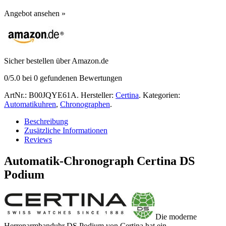
Angebot ansehen »
Sicher bestellen über Amazon.de
0
/5.0 bei
0
gefundenen Bewertungen
ArtNr.:
B00JQYE61A
.
Hersteller:
Certina
.
Kategorien:
Automatikuhren
,
Chronographen
.
Beschreibung
Zusätzliche Informationen
Reviews
Automatik-Chronograph Certina DS
Podium
Die moderne
Herrenarmbanduhr DS Podium von Certina hat ein