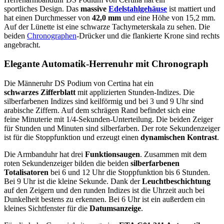
sportliches Design. Das
massive
Edelstahlgehäuse
ist mattiert und
hat einen Durchmesser von
42,0 mm
und eine Höhe von 15,2 mm.
Auf der Lünette ist eine schwarze Tachymeterskala zu sehen. Die
beiden
Chronographen
-Drücker und die flankierte Krone sind rechts
angebracht.
Elegante Automatik-Herrenuhr mit Chronograph
Die Männeruhr DS Podium von Certina hat ein
schwarzes Zifferblatt
mit applizierten Stunden-Indizes. Die
silberfarbenen Indizes sind keilförmig und bei 3 und 9 Uhr sind
arabische Ziffern. Auf dem schrägen Rand befindet sich eine
feine Minuterie mit 1/4-Sekunden-Unterteilung. Die beiden Zeiger
für Stunden und Minuten sind silberfarben. Der rote Sekundenzeiger
ist für die Stoppfunktion und erzeugt einen
dynamischen Kontrast
.
Die Armbanduhr hat drei
Funktionsaugen
. Zusammen mit dem
roten Sekundenzeiger bilden die beiden
silberfarbenen
Totalisatoren
bei 6 und 12 Uhr die Stoppfunktion bis 6 Stunden.
Bei 9 Uhr ist die kleine Sekunde. Dank der
Leuchtbeschichtung
auf den Zeigern und den runden Indizes ist die Uhrzeit auch bei
Dunkelheit bestens zu erkennen. Bei 6 Uhr ist ein außerdem ein
kleines Sichtfenster für die
Datumsanzeige
.