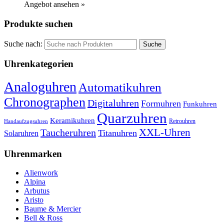
Angebot ansehen »
Produkte suchen
Suche nach:
Uhrenkategorien
Analoguhren
Automatikuhren
Chronographen
Digitaluhren
Formuhren
Funkuhren
Quarzuhren
Keramikuhren
Retrouhren
Handaufzugsuhren
XXL-Uhren
Taucheruhren
Titanuhren
Solaruhren
Uhrenmarken
Alienwork
Alpina
Arbutus
Aristo
Baume & Mercier
Bell & Ross