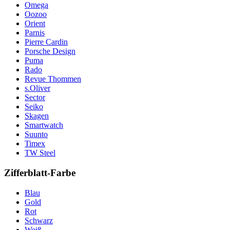
Omega
Oozoo
Orient
Parnis
Pierre Cardin
Porsche Design
Puma
Rado
Revue Thommen
s.Oliver
Sector
Seiko
Skagen
Smartwatch
Suunto
Timex
TW Steel
Zifferblatt-Farbe
Blau
Gold
Rot
Schwarz
Weiß