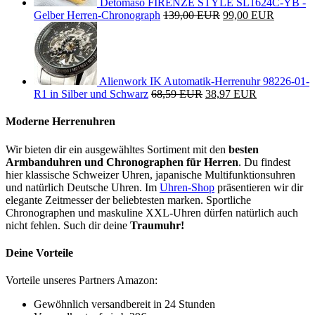
Detomaso FIRENZE STYLE SL1624C-YB -
Gelber Herren-Chronograph
139,00 EUR
99,00 EUR
Alienwork IK Automatik-Herrenuhr 98226-01-
R1 in Silber und Schwarz
68,59 EUR
38,97 EUR
Moderne Herrenuhren
Wir bieten dir ein ausgewähltes Sortiment mit den
besten
Armbanduhren und Chronographen für Herren
. Du findest
hier klassische Schweizer Uhren, japanische Multifunktionsuhren
und natürlich Deutsche Uhren. Im
Uhren-Shop
präsentieren wir dir
elegante Zeitmesser der beliebtesten marken. Sportliche
Chronographen und maskuline XXL-Uhren dürfen natürlich auch
nicht fehlen. Such dir deine
Traumuhr!
Deine Vorteile
Vorteile unseres Partners Amazon:
Gewöhnlich versandbereit in 24 Stunden