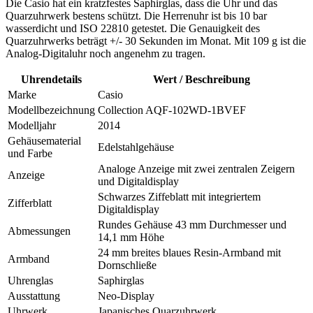
Die Casio hat ein kratzfestes Saphirglas, dass die Uhr und das
Quarzuhrwerk bestens schützt. Die Herrenuhr ist bis 10 bar
wasserdicht und ISO 22810 getestet. Die Genauigkeit des
Quarzuhrwerks beträgt +/- 30 Sekunden im Monat. Mit 109 g ist die
Analog-Digitaluhr noch angenehm zu tragen.
Uhrendetails
Wert / Beschreibung
Marke
Casio
Modellbezeichnung
Collection AQF-102WD-1BVEF
Modelljahr
2014
Gehäusematerial
Edelstahlgehäuse
und Farbe
Analoge Anzeige mit zwei zentralen Zeigern
Anzeige
und Digitaldisplay
Schwarzes Ziffeblatt mit integriertem
Zifferblatt
Digitaldisplay
Rundes Gehäuse 43 mm Durchmesser und
Abmessungen
14,1 mm Höhe
24 mm breites blaues Resin-Armband mit
Armband
Dornschließe
Uhrenglas
Saphirglas
Ausstattung
Neo-Display
Uhrwerk
Japanisches Quarzuhrwerk