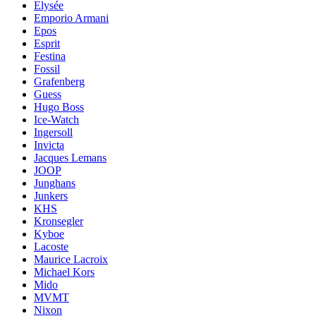
Elysée
Emporio Armani
Epos
Esprit
Festina
Fossil
Grafenberg
Guess
Hugo Boss
Ice-Watch
Ingersoll
Invicta
Jacques Lemans
JOOP
Junghans
Junkers
KHS
Kronsegler
Kyboe
Lacoste
Maurice Lacroix
Michael Kors
Mido
MVMT
Nixon