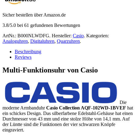
Sicher bestellen über Amazon.de
3.8
/5.0 bei
61
gefundenen Bewertungen
ArtNr.:
B000NLWDFG
.
Hersteller:
Casio
.
Kategorien:
Analoguhren
,
Digitaluhren
,
Quarzuhren
.
Beschreibung
Reviews
Multi-Funktionsuhr von Casio
Die
moderne Armbanduhr
Casio Collection AQF-102WD-1BVEF
hat
ein schickes Design. Das silberfarbene Edelstahl-Gehäuse hat einen
Durchmesser von 43 mm und eine stolze Höhe von 14,1 mm. Auf
der Lüntte sind die Funktionen der vier schwarzen Knöpfe
eingraviert.