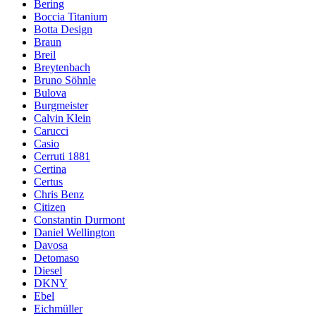
Bering
Boccia Titanium
Botta Design
Braun
Breil
Breytenbach
Bruno Söhnle
Bulova
Burgmeister
Calvin Klein
Carucci
Casio
Cerruti 1881
Certina
Certus
Chris Benz
Citizen
Constantin Durmont
Daniel Wellington
Davosa
Detomaso
Diesel
DKNY
Ebel
Eichmüller