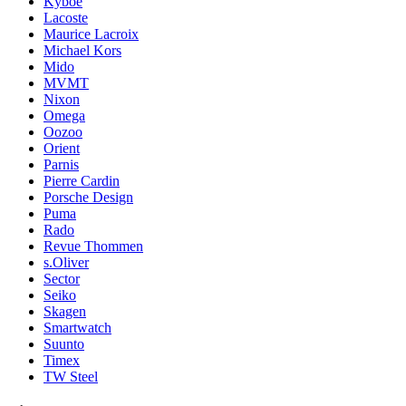
Kyboe
Lacoste
Maurice Lacroix
Michael Kors
Mido
MVMT
Nixon
Omega
Oozoo
Orient
Parnis
Pierre Cardin
Porsche Design
Puma
Rado
Revue Thommen
s.Oliver
Sector
Seiko
Skagen
Smartwatch
Suunto
Timex
TW Steel