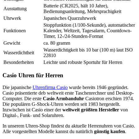
Batterie (CR2025, hält 10 Jahre),
Ausstattung
Bedienungsanleitung, Mehrsprachigkeit
Uhrwerk
Japanisches Quarzuhrwerk
Stoppfunktion (1/100-Sekunde), automatischer
Funktionen
Kalender, Weltzeit, Tagesalarm, Countdown-
Timer, 12-/24-Stunden-Format
Gewicht
ca. 80 gramm
Wasserdichtigkeit bis 10 bar (100 m) laut ISO
Wasserdichtheit
22810
Besonderheiten
Leichte und robuste Sportuhr für Herren
Casio Uhren für Herren
Die japanische
Uhrenfirma Casio
wurde bereits 1946 gegründet.
Casio präsentierte deb weltweit erste Taschenrechner und Desktop-
Computer. Die erste
Casio Armbanduhr
Casiotron erschien 1974.
Die populären G-Shock-Uhren werden seit 1983 hergestellt.
Inzwischen ist Casio einer der
weltweit größten Hersteller
von
Digital-, Funk- und Solaruhren.
In unserem Uhren-Shop findest du aktuelle Herrenuhren von Casio.
Alle vorgestellten Modelle kannst du natürlich
günstig kaufen
.