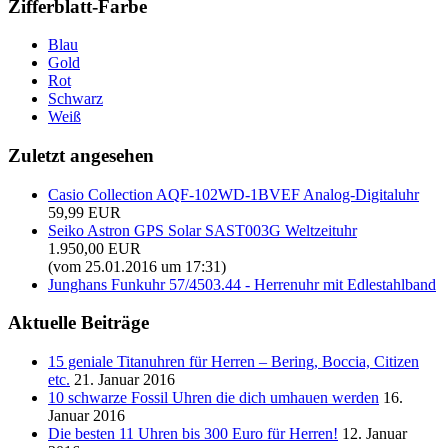
Zifferblatt-Farbe
Blau
Gold
Rot
Schwarz
Weiß
Zuletzt angesehen
Casio Collection AQF-102WD-1BVEF Analog-Digitaluhr
59,99 EUR
Seiko Astron GPS Solar SAST003G Weltzeituhr
1.950,00 EUR
(vom 25.01.2016 um 17:31)
Junghans Funkuhr 57/4503.44 - Herrenuhr mit Edlestahlband
Aktuelle Beiträge
15 geniale Titanuhren für Herren – Bering, Boccia, Citizen
etc.
21. Januar 2016
10 schwarze Fossil Uhren die dich umhauen werden
16.
Januar 2016
Die besten 11 Uhren bis 300 Euro für Herren!
12. Januar