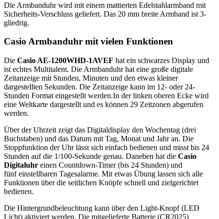
Die Armbanduhr wird mit einem mattierten Edelstahlarmband mit
Sicherheits-Verschluss geliefert. Das 20 mm breite Armband ist 3-
gliedrig.
Casio Armbanduhr mit vielen Funktionen
Die
Casio AE-1200WHD-1AVEF
hat ein schwarzes Display und
ist echtes Multitalent. Die Armbanduhr hat eine große digitale
Zeitanzeige mit Stunden, Minuten und den etwas kleiner
dargestellten Sekunden. Die Zeitanzeige kann im 12- oder 24-
Stunden Format eingestellt werden.In der linken oberen Ecke wird
eine Weltkarte dargestellt und es können 29 Zeitzonen abgerufen
werden.
Über der Uhrzeit zeigt das Digitaldisplay den Wochentag (drei
Buchstaben) und das Datum mit Tag, Monat und Jahr an. Die
Stoppfunktion der Uhr lässt sich einfach bedienen und misst bis 24
Stunden auf die 1/100-Sekunde genau. Daneben hat die
Casio
Digitaluhr
einen Countdown-Timer (bis 24 Stunden) und
fünf einstellbaren Tagesalarme. Mit etwas Übung lassen sich alle
Funktionen über die seitlichen Knöpfe schnell und zielgerichtet
bedienen.
Die Hintergrundbeleuchtung kann über den Light-Knopf (LED
Licht) aktiviert werden. Die mitgelieferte Batterie (CR2025)