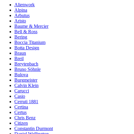
Alienwork
Alpina
Arbutus
Aristo
Baume & Mercier
Bell & Ross
Bering
Boccia Titanium
Botta Design
Braun
Breil
Breytenbach
Bruno Söhnle
Bulova
Burgmeister
Calvin Klein
Carucci
Casio
Cerruti 1881
Certina
Certus
Chris Benz
Citizen
Constantin Durmont
Daniel Wellington