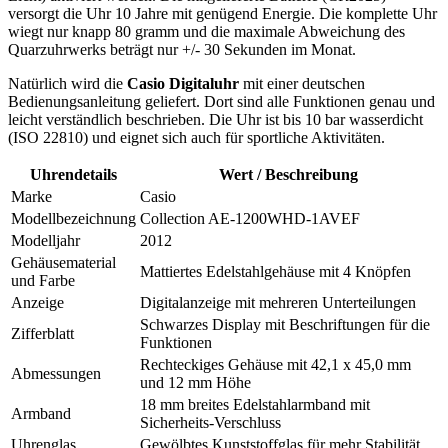
versorgt die Uhr 10 Jahre mit genügend Energie. Die komplette Uhr
wiegt nur knapp 80 gramm und die maximale Abweichung des
Quarzuhrwerks beträgt nur +/- 30 Sekunden im Monat.
Natürlich wird die
Casio Digitaluhr
mit einer deutschen
Bedienungsanleitung geliefert. Dort sind alle Funktionen genau und
leicht verständlich beschrieben. Die Uhr ist bis 10 bar wasserdicht
(ISO 22810) und eignet sich auch für sportliche Aktivitäten.
Uhrendetails
Wert / Beschreibung
Marke
Casio
Modellbezeichnung
Collection AE-1200WHD-1AVEF
Modelljahr
2012
Gehäusematerial
Mattiertes Edelstahlgehäuse mit 4 Knöpfen
und Farbe
Anzeige
Digitalanzeige mit mehreren Unterteilungen
Schwarzes Display mit Beschriftungen für die
Zifferblatt
Funktionen
Rechteckiges Gehäuse mit 42,1 x 45,0 mm
Abmessungen
und 12 mm Höhe
18 mm breites Edelstahlarmband mit
Armband
Sicherheits-Verschluss
Uhrenglas
Gewölbtes Kunststoffglas für mehr Stabilität