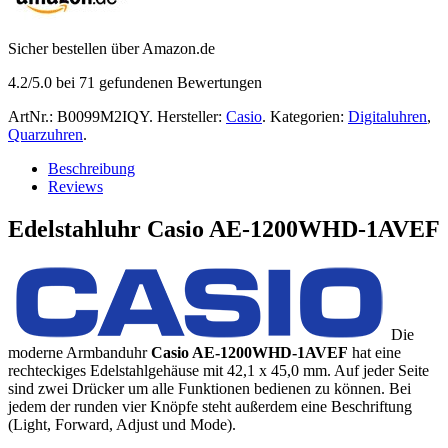
Sicher bestellen über Amazon.de
4.2
/5.0 bei
71
gefundenen Bewertungen
ArtNr.:
B0099M2IQY
.
Hersteller:
Casio
.
Kategorien:
Digitaluhren
,
Quarzuhren
.
Beschreibung
Reviews
Edelstahluhr Casio AE-1200WHD-1AVEF
Die
moderne Armbanduhr
Casio AE-1200WHD-1AVEF
hat eine
rechteckiges Edelstahlgehäuse mit 42,1 x 45,0 mm. Auf jeder Seite
sind zwei Drücker um alle Funktionen bedienen zu können. Bei
jedem der runden vier Knöpfe steht außerdem eine Beschriftung
(Light, Forward, Adjust und Mode).