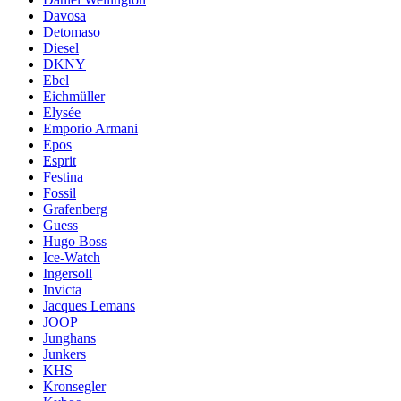
Davosa
Detomaso
Diesel
DKNY
Ebel
Eichmüller
Elysée
Emporio Armani
Epos
Esprit
Festina
Fossil
Grafenberg
Guess
Hugo Boss
Ice-Watch
Ingersoll
Invicta
Jacques Lemans
JOOP
Junghans
Junkers
KHS
Kronsegler