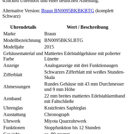
schicken Uhrenbox und einer deutschen Anleitung.
Alternative Version:
Braun BN0095BKBKBTG
(komplett
Schwarz)
Uhrendetails
Wert / Beschreibung
Marke
Braun
Modellbezeichnung
BN0095BKSLBTG
Modelljahr
2015
Gehäusematerial und
Mattiertes Edelstahlgehäuse mit polierter
Farbe
Lünette
Anzeige
Analoganzeige mit drei Funktionaugen
Schwarzes Zifferblatt mit weißes Stunden-
Zifferblatt
Skala
Rundes Gehäuse mit 43 mm Durchmesser
Abmessungen
und 9 mm Höhe
22 mm breites mattiertes Edelstahlarmband
Armband
mit Faltschließe
Uhrenglas
Kratzfestes Saphirglas
Ausstattung
Chronograph
Uhrwerk
Miyota Quarzuhrwerk
Funktionen
Stoppfunktion bis 12 Stunden