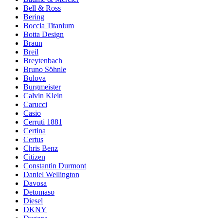
Bell & Ross
Bering
Boccia Titanium
Botta Design
Braun
Breil
Breytenbach
Bruno Söhnle
Bulova
Burgmeister
Calvin Klein
Carucci
Casio
Cerruti 1881
Certina
Certus
Chris Benz
Citizen
Constantin Durmont
Daniel Wellington
Davosa
Detomaso
Diesel
DKNY