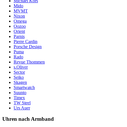
Michael Kors
Mido
MVMT
Nixon
Omega
Oozoo
Orient
Parnis
Pierre Cardin
Porsche Design
Puma
Rado
Revue Thommen
s.Oliver
Sector
Seiko
Skagen
Smartwatch
Suunto
Timex
TW Steel
Urs Auer
Uhren nach Armband