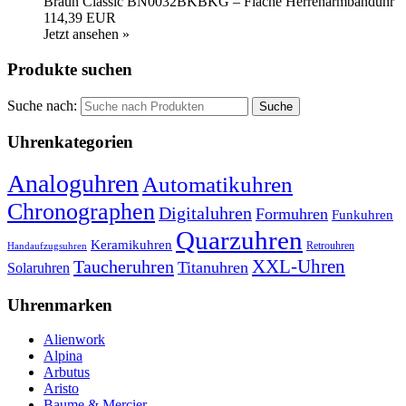
Braun Classic BN0032BKBKG – Flache Herrenarmbanduhr
114,39 EUR
Jetzt ansehen »
Produkte suchen
Suche nach:
Uhrenkategorien
Analoguhren
Automatikuhren
Chronographen
Digitaluhren
Formuhren
Funkuhren
Quarzuhren
Keramikuhren
Retrouhren
Handaufzugsuhren
XXL-Uhren
Taucheruhren
Titanuhren
Solaruhren
Uhrenmarken
Alienwork
Alpina
Arbutus
Aristo
Baume & Mercier