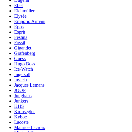
Dugena
Ebel
Eichmüller
Elysée
Emporio Armani
Epos
Esprit
Festina
Fossil
Gigandet
Grafenberg
Guess
Hugo Boss
Ice-Watch
Ingersoll
Invicta
Jacques Lemans
JOOP
Junghans
Junkers
KHS
Kronsegler
Kyboe
Lacoste
Maurice Lacroix