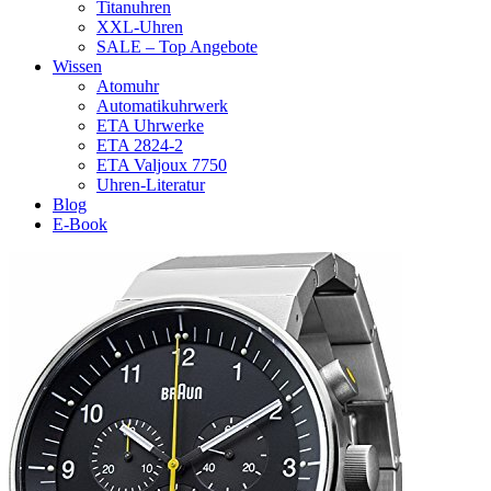
Titanuhren
XXL-Uhren
SALE – Top Angebote
Wissen
Atomuhr
Automatikuhrwerk
ETA Uhrwerke
ETA 2824-2
ETA Valjoux 7750
Uhren-Literatur
Blog
E-Book