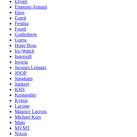
Elysée
Emporio Armani
Epos
Esprit
Festina
Fossil
Grafenberg
Guess
Hugo Boss
Ice-Watch
Ingersoll
Invicta
Jacques Lemans
JOOP
Junghans
Junkers
KHS
Kronsegler
Kyboe
Lacoste
Maurice Lacroix
Michael Kors
Mido
MVMT
Nixon