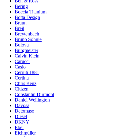
Bell & Ross
Bering
Boccia Titanium
Botta Design
Braun
Breil
Breytenbach
Bruno Söhnle
Bulova
Burgmeister
Calvin Klein
Carucci
Casio
Cerruti 1881
Certina
Chris Benz
Citizen
Constantin Durmont
Daniel Wellington
Davosa
Detomaso
Diesel
DKNY
Ebel
Eichmüller