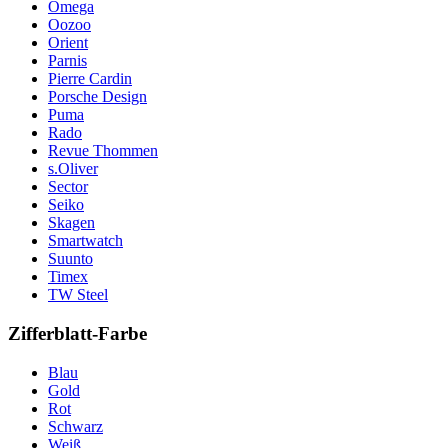
Omega
Oozoo
Orient
Parnis
Pierre Cardin
Porsche Design
Puma
Rado
Revue Thommen
s.Oliver
Sector
Seiko
Skagen
Smartwatch
Suunto
Timex
TW Steel
Zifferblatt-Farbe
Blau
Gold
Rot
Schwarz
Weiß