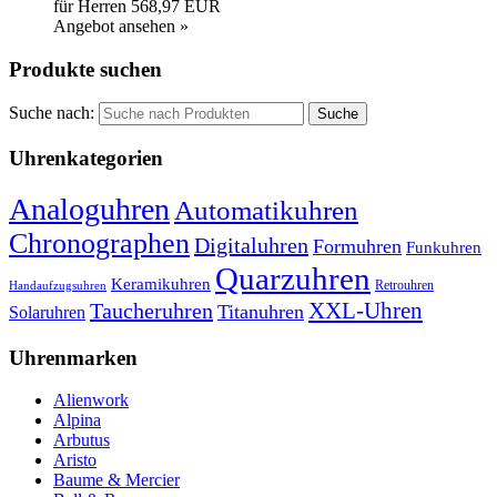
für Herren
568,97 EUR
Angebot ansehen »
Produkte suchen
Suche nach:
Uhrenkategorien
Analoguhren
Automatikuhren
Chronographen
Digitaluhren
Formuhren
Funkuhren
Quarzuhren
Keramikuhren
Retrouhren
Handaufzugsuhren
XXL-Uhren
Taucheruhren
Titanuhren
Solaruhren
Uhrenmarken
Alienwork
Alpina
Arbutus
Aristo
Baume & Mercier