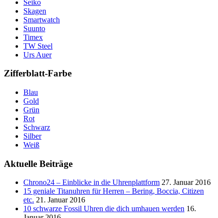
Seiko
Skagen
Smartwatch
Suunto
Timex
TW Steel
Urs Auer
Zifferblatt-Farbe
Blau
Gold
Grün
Rot
Schwarz
Silber
Weiß
Aktuelle Beiträge
Chrono24 – Einblicke in die Uhrenplattform
27. Januar 2016
15 geniale Titanuhren für Herren – Bering, Boccia, Citizen
etc.
21. Januar 2016
10 schwarze Fossil Uhren die dich umhauen werden
16.
Januar 2016