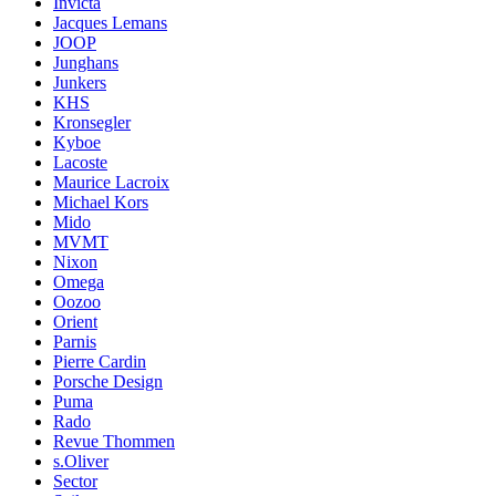
Invicta
Jacques Lemans
JOOP
Junghans
Junkers
KHS
Kronsegler
Kyboe
Lacoste
Maurice Lacroix
Michael Kors
Mido
MVMT
Nixon
Omega
Oozoo
Orient
Parnis
Pierre Cardin
Porsche Design
Puma
Rado
Revue Thommen
s.Oliver
Sector