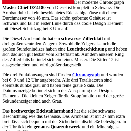
Der moderne Chronograph
Master Chief DZ4180
von Diesel ist komplett in Schwarz. Die
Armbanduhr hat ein beschichtetes Edelstahlgehäuse mit einem
Durchmesser von 46 mm. Das schön geformte Gehäuse ist
Schwarz und fällt in erster Linie durch das coole Design-Element
mit Diesel-Schriftzug bei 3 Uhr auf.
Die Diesel Armbanduhr hat ein
schwarzes Zifferblatt
mit
drei großen zentralen Zeigern. Sowohl die Zeiger als auch die
großen Stundenindizes haben eine
Leuchtbeschichtung
und heben
sich dadurch gut lesbar vom Zifferblatt ab. Auf dem äußeren Ring
des Zifferblatts befindet sich ein feines Muster. Die Ziffer 12 ist
ausgeschrieben und wird größer dargestellt.
Die drei Funktionsaugen sind für den
Chronograph
und wurden
bei 6, 9 und 12 Uhr angebracht. Alle drei Totalisatoren sind
ebenfalls dunkelgrau und haben feine graue Skala. Die
Datumsanzeige befindet sich in der Aussparung des Design-
Elements. Die kleinen Zeiger für die Stoppfunktion und der große
Sekundenzeiger sind auch Grau.
Das
hochwertige Edelstahlarmband
hat die selbe schwarze
Beschichtung wie das Gehäuse. Das Armband ist mit 27 mm extra-
breit lässt sich bequem mit der Sicherheitsfaltschließe befestigen. In
der Uhr tickt ein
genaues Quarzuhrwerk
und ein Mineralglas