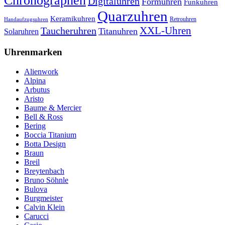
Chronographen
Digitaluhren
Formuhren
Funkuhren
Quarzuhren
Keramikuhren
Retrouhren
Handaufzugsuhren
XXL-Uhren
Taucheruhren
Titanuhren
Solaruhren
Uhrenmarken
Alienwork
Alpina
Arbutus
Aristo
Baume & Mercier
Bell & Ross
Bering
Boccia Titanium
Botta Design
Braun
Breil
Breytenbach
Bruno Söhnle
Bulova
Burgmeister
Calvin Klein
Carucci