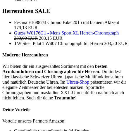
Herrenuhren SALE
Festina F16882/3 Chrono Bike 2015 mit blauem Aktzent
179,13 EUR
Guess W0176G1 - Mens Sport XL Herren-Chronograph
239,00 EUR
203,15 EUR
TW Steel Pilot TW407 Chronograph für Herren
303,20 EUR
Moderne Herrenuhren
Wir bieten dir ein ausgewähltes Sortiment mit den
besten
Armbanduhren und Chronographen für Herren
. Du findest
hier klassische Schweizer Uhren, japanische Multifunktionsuhren
und natürlich Deutsche Uhren. Im
Uhren-Shop
präsentieren wir dir
elegante Zeitmesser der beliebtesten marken. Sportliche
Chronographen und maskuline XXL-Uhren dürfen natürlich auch
nicht fehlen. Such dir deine
Traumuhr!
Deine Vorteile
Vorteile unseres Partners Amazon:
Gewöhnlich versandbereit in 24 Stunden