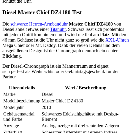
schützt die Uhr.
Diesel Master Chief DZ4180 Test
Die
schwarze Herren-Armbanduhr
Master Chief DZ4180
von
Diesel ähnelt etwas einer
Titanuhr
. Schwarz lässt sich problemlos
mit jedem Outfit kombinieren und wirkt nie fehl am Platz. Mit dem
46 mm Gehäuse ist die Uhr nicht ganz so groß wie die
XXL-Uhren
Mega Chief oder Mr. Daddy. Dank der vielen Details und dem
ausgefallenen Design ist der Chronograph dennoch ein echter
Blickfang.
Der Diesel-Chronograph ist ein Männertraum und eignet
sich perfekt als Weihnachts- oder Geburtstagsgeschenk für den
Partner.
Uhrendetails
Wert / Beschreibung
Marke
Diesel
Modellbezeichnung
Master Chief DZ4180
Modelljahr
2010
Gehäusematerial
Schwarzes Edelstahlgehäuse mit Design-
und Farbe
Element
Anzeige
Analoganzeige mit drei zentralen Zeigern
Zifferblatt
Schwarzes Zifferblatt mit grauen Indizes