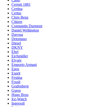
Casio
Cerruti 1881
Certina
Certus
Chris Benz
Citizen
Constantin Durmont
Daniel Wellington
Davosa
Detomaso
Diesel
DKNY
Ebel
Eichmüller
Elysée
Emporio Armani
Epos
Esprit
Festina
Fossil
Grafenberg
Guess
Hugo Boss
Ice-Watch
Ingersoll