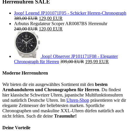
Herrenuhren SALE
Joop! Legend JP101071F05 - Schicker Herren-Chronograph
389,00 EUR
129,00 EUR
Arbutus Regulateur Scoper AR0087BS Herrenuhr
240,00 EUR
120,00 EUR
Joop! Observer JP101171F08 - Eleganter
Chronograph für Herren
399,00 EUR
199,99 EUR
Moderne Herrenuhren
Wir bieten dir ein ausgewähltes Sortiment mit den
besten
Armbanduhren und Chronographen für Herren
. Du findest
hier klassische Schweizer Uhren, japanische Multifunktionsuhren
und natürlich Deutsche Uhren. Im
Uhren-Shop
präsentieren wir dir
elegante Zeitmesser der beliebtesten marken. Sportliche
Chronographen und maskuline XXL-Uhren dürfen natürlich auch
nicht fehlen. Such dir deine
Traumuhr!
Deine Vorteile