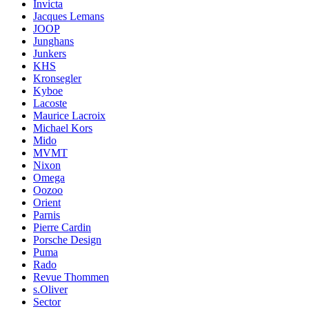
Invicta
Jacques Lemans
JOOP
Junghans
Junkers
KHS
Kronsegler
Kyboe
Lacoste
Maurice Lacroix
Michael Kors
Mido
MVMT
Nixon
Omega
Oozoo
Orient
Parnis
Pierre Cardin
Porsche Design
Puma
Rado
Revue Thommen
s.Oliver
Sector