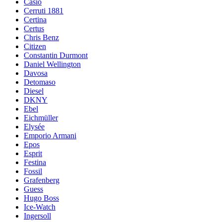
Casio
Cerruti 1881
Certina
Certus
Chris Benz
Citizen
Constantin Durmont
Daniel Wellington
Davosa
Detomaso
Diesel
DKNY
Ebel
Eichmüller
Elysée
Emporio Armani
Epos
Esprit
Festina
Fossil
Grafenberg
Guess
Hugo Boss
Ice-Watch
Ingersoll