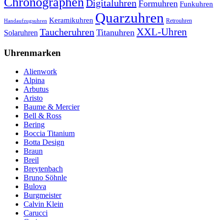
Chronographen
Digitaluhren
Formuhren
Funkuhren
Quarzuhren
Keramikuhren
Retrouhren
Handaufzugsuhren
XXL-Uhren
Taucheruhren
Titanuhren
Solaruhren
Uhrenmarken
Alienwork
Alpina
Arbutus
Aristo
Baume & Mercier
Bell & Ross
Bering
Boccia Titanium
Botta Design
Braun
Breil
Breytenbach
Bruno Söhnle
Bulova
Burgmeister
Calvin Klein
Carucci