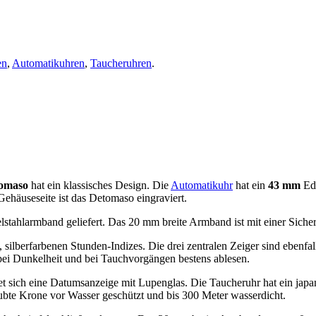
en
,
Automatikuhren
,
Taucheruhren
.
omaso
hat ein klassisches Design. Die
Automatikuhr
hat ein
43 mm
Ede
ehäuseseite ist das Detomaso eingraviert.
ahlarmband geliefert. Das 20 mm breite Armband ist mit einer Sicherhe
n, silberfarbenen Stunden-Indizes. Die drei zentralen Zeiger sind ebenfa
 bei Dunkelheit und bei Tauchvorgängen bestens ablesen.
t sich eine Datumsanzeige mit Lupenglas. Die Taucheruhr hat ein jap
aubte Krone vor Wasser geschützt und bis 300 Meter wasserdicht.