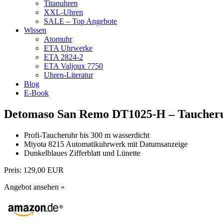
Titanuhren
XXL-Uhren
SALE – Top Angebote
Wissen
Atomuhr
ETA Uhrwerke
ETA 2824-2
ETA Valjoux 7750
Uhren-Literatur
Blog
E-Book
Detomaso San Remo DT1025-H – Taucheru
Profi-Taucheruhr bis 300 m wasserdicht
Miyota 8215 Automatikuhrwerk mit Datumsanzeige
Dunkelblaues Zifferblatt und Lünette
Preis:
129,00 EUR
Angebot ansehen »