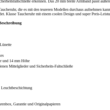
icherheitsfaltschließe erkennen. Das 20 mm breite Armband passt außer
 Taucheruhr, die es mit den teureren Modellen durchaus aufnehmen kan
t. Klasse Taucheruhr mit einem coolen Design und super Preis-Leistu
 Beschreibung
 Lünette
n
zes
er und 14 mm Höhe
nen Mittelglieder und Sicherheits-Faltschließe
, Leuchtbeschichtung
renbox, Garantie und Originalpapieren