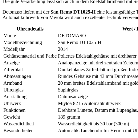
Die gute Verarbeitung lässt sich auch in dem Edelstahlarmband mit S
Detomaso liefert mit der
San Remo DT1025-H
eine leistungsfähige
Automatikuhrwerk von Miyota wird auch exzellente Technik verwende
Uhrendetails
Wert /
Marke
DETOMASO
Modellbezeichnung
San Remo DT1025-H
Modelljahr
2014
Gehäusematerial und Farbe
Poliertes Edelstahlgehäuse mit drehbarer
Anzeige
Analoganzeige mit drei zentralen Zeiger
Zifferblatt
Dunkelblaues Zifferblatt mit großen Indi
Abmessungen
Rundes Gehäuse mit 43 mm Durchmess
Armband
20 mm breites Edelstahlarmband mit golde
Uhrenglas
Saphirglas
Ausstattung
Datumsanzeige
Uhrwerk
Miytoa 8215 Automatikuhrwerk
Funktionen
Drehbare Lünette, Datum mit Lupenglas
Gewicht
189 gramm
Wasserdichtheit
Wasserdichtigkeit bis 30 bar (300 m)
Besonderheiten
Automatik-Taucheruhr für Herren mit Uh