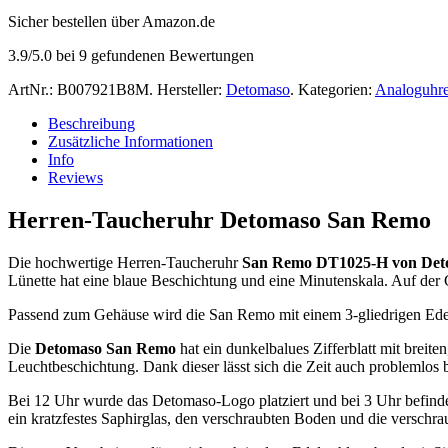
Sicher bestellen über Amazon.de
3.9
/5.0 bei
9
gefundenen Bewertungen
ArtNr.:
B007921B8M
.
Hersteller:
Detomaso
.
Kategorien:
Analoguhr
Beschreibung
Zusätzliche Informationen
Info
Reviews
Herren-Taucheruhr Detomaso San Remo
Die hochwertige Herren-Taucheruhr
San Remo DT1025-H von Det
Lünette hat eine blaue Beschichtung und eine Minutenskala. Auf der G
Passend zum Gehäuse wird die San Remo mit einem 3-gliedrigen Edelst
Die
Detomaso San Remo
hat ein dunkelbalues Zifferblatt mit breite
Leuchtbeschichtung. Dank dieser lässt sich die Zeit auch problemlos
Bei 12 Uhr wurde das Detomaso-Logo platziert und bei 3 Uhr befinde
ein kratzfestes Saphirglas, den verschraubten Boden und die verschr