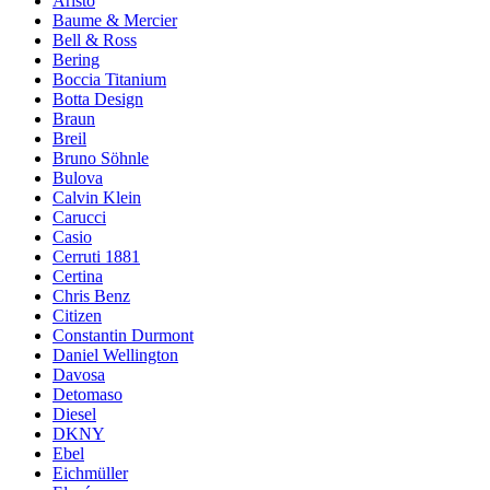
Aristo
Baume & Mercier
Bell & Ross
Bering
Boccia Titanium
Botta Design
Braun
Breil
Bruno Söhnle
Bulova
Calvin Klein
Carucci
Casio
Cerruti 1881
Certina
Chris Benz
Citizen
Constantin Durmont
Daniel Wellington
Davosa
Detomaso
Diesel
DKNY
Ebel
Eichmüller