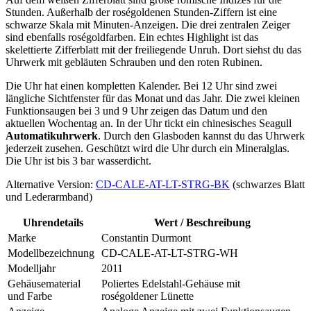
Stunden. Außerhalb der roségoldenen Stunden-Ziffern ist eine
schwarze Skala mit Minuten-Anzeigen. Die drei zentralen Zeiger
sind ebenfalls roségoldfarben. Ein echtes Highlight ist das
skelettierte Zifferblatt mit der freiliegende Unruh. Dort siehst du das
Uhrwerk mit gebläuten Schrauben und den roten Rubinen.
Die Uhr hat einen kompletten Kalender. Bei 12 Uhr sind zwei
längliche Sichtfenster für das Monat und das Jahr. Die zwei kleinen
Funktionsaugen bei 3 und 9 Uhr zeigen das Datum und den
aktuellen Wochentag an. In der Uhr tickt ein chinesisches Seagull
Automatikuhrwerk
. Durch den Glasboden kannst du das Uhrwerk
jederzeit zusehen. Geschützt wird die Uhr durch ein Mineralglas.
Die Uhr ist bis 3 bar wasserdicht.
Alternative Version:
CD-CALE-AT-LT-STRG-BK
(schwarzes Blatt
und Lederarmband)
Uhrendetails
Wert / Beschreibung
Marke
Constantin Durmont
Modellbezeichnung
CD-CALE-AT-LT-STRG-WH
Modelljahr
2011
Gehäusematerial
Poliertes Edelstahl-Gehäuse mit
und Farbe
roségoldener Lünette