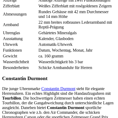
Anzeige
Analoge Anzeige mit zwei Funktionsaugen
Zifferblatt
Weißes Zifferblatt mit roségoldenen Zeigern
Rundes Gehäuse mit 42 mm Durchmesser
Abmessungen
und 14 mm Höhe
22 mm breites rotbraunes Lederarmband mit
Armband
Reptil-Prägung
Uhrenglas
Gehärtetes Mineralgals
Ausstattung
Kalender, Glasboden
Uhrwerk
Automatik-Uhrwerk
Funktionen
Datum, Wochentag, Monat, Jahr
Gewicht
ca. 160 gramm
Wasserdichtheit
Wasserdichtigkeit bis 3 bar
Besonderheiten
Schicke Armbanduhr für Herren
Constantin Durmont
Die junge Uhrenmarke
Constantin Durmont
steht für elegante
Herrenuhren. Ein echtes Highlight sind die Handaufzuguhren mit
Tourbillon
. Die hochwertigen Zeitmesser haben einen echten
Tourbillon, der die Gangabweichung durch unterschiedliche Lagen
ausgleicht. Daneben bietet
Constantin Durmont
sportliche
Chronographen wie z.b. den Air Commander, die schicken
Herrenuhren Carson oder die sportlichen Zeitmesser Grand Prix.