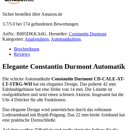
Sicher bestellen über Amazon.de
3.7
/5.0 bei
174
gefundenen Bewertungen
ArtNr.:
B005DKKA6G
.
Hersteller:
Constantin Durmont
.
Kategorien:
Analoguhren
,
Automatikuhren
.
Beschreibung
Reviews
Elegante Constantin Durmont Automatik
Die schicke Automatikuhr
Constantin Durmont CD-CALE-AT-
LT-STRG-WH
hat ein elegantes Design. Das polierte 42 mm
Edelstahlgehäuse hat eine Höhe von 14 mm. Die Lünette ist
roségoldfarben und setzt einen schönen Aktzent. Insgesamt hat die
Uhr 4 Drücker für alle Funktionen.
Das elegante Design wird unterstrichen durch das rotbraune
Lederarmband mit Reptil-Prägung. Das 22 mm breite Armband hat
eine praktische Dornschließe.
Auf dem weißen Zifferblatt sind große römische Indizes für die