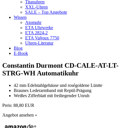
Titanuhren
XXL-Uhren
SALE – Top Angebote
Wissen
Atomuhr
ETA Uhrwerke
ETA 2824-2
ETA Valjoux 7750
Uhren-Literatur
Blog
E-Book
Constantin Durmont CD-CALE-AT-LT-
STRG-WH Automatikuhr
42 mm Edelstahlgehäuse und roségoldene Lüntte
Braunes Lederarmband mit Reptil-Prägung
Weißes Zifferblatt mit freiliegender Unruh
Preis:
88,80 EUR
Angebot ansehen »