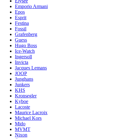
Elysée
Emporio Armani
Epos
Esprit
Festina
Fossil
Grafenberg
Guess
Hugo Boss
Ice-Watch
Ingersoll
Invicta
Jacques Lemans
JOOP
Junghans
Junkers
KHS
Kronsegler
Kyboe
Lacoste
Maurice Lacroix
Michael Kors
Mido
MVMT
Nixon