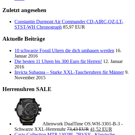
Zuletzt angesehen
Constantin Durmont Air Commander CD-AIRC-QZ-LT-
STST-WH Chronograph
85,97 EUR
Aktuelle Beiträge
10 schwarze Fossil Uhren die dich umhauen werden
16.
Januar 2016
Die besten 11 Uhren bis 300 Euro für Herren!
12. Januar
2016
Invicta Subaqua – Starke XXL-Taucheruhren für Männer
9.
November 2015
Herrenuhren SALE
Alienwork DualTime OS.WH-3301-B-3 -
Schwarze XXL-Herrenuhr
73,43 EUR
41,52 EUR
Casio Collection MTP-1302PL-7BVEF - Klassische