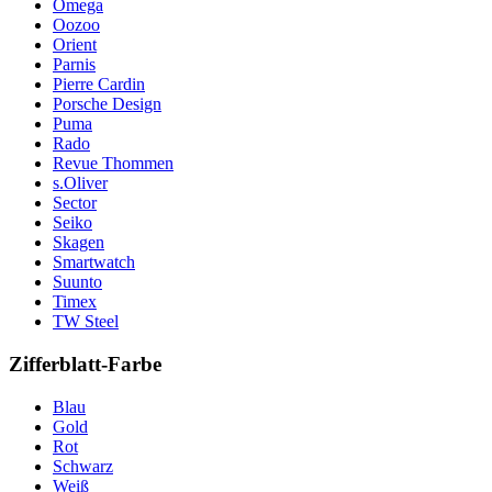
Omega
Oozoo
Orient
Parnis
Pierre Cardin
Porsche Design
Puma
Rado
Revue Thommen
s.Oliver
Sector
Seiko
Skagen
Smartwatch
Suunto
Timex
TW Steel
Zifferblatt-Farbe
Blau
Gold
Rot
Schwarz
Weiß