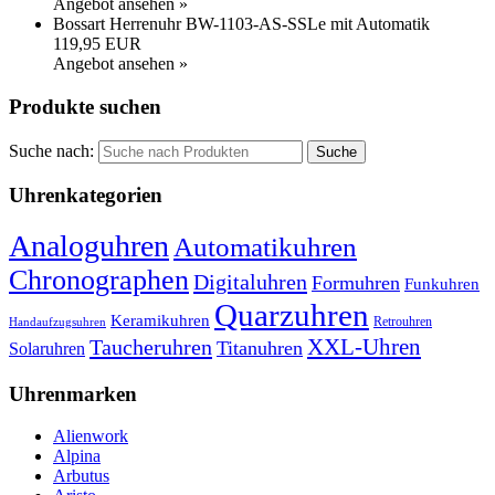
Angebot ansehen »
Bossart Herrenuhr BW-1103-AS-SSLe mit Automatik
119,95 EUR
Angebot ansehen »
Produkte suchen
Suche nach:
Uhrenkategorien
Analoguhren
Automatikuhren
Chronographen
Digitaluhren
Formuhren
Funkuhren
Quarzuhren
Keramikuhren
Retrouhren
Handaufzugsuhren
XXL-Uhren
Taucheruhren
Titanuhren
Solaruhren
Uhrenmarken
Alienwork
Alpina
Arbutus