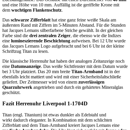
und eine Höhe von 10 mm. Auffällig ist die geriffelte Krone mit
dem
wuchtigen Flankenschutz
.
Das
schwarze Zifferblatt
hat eine ganz feine weiße Skala am
äußersten Rand mit Ziffern im 5-Minuten Abstand. Für die Stunden
hat Jacques Lemans silberfarbene Striche gewählt. In der gleichen
Farbe sind die
drei zentralen Zeiger
, die ebenso wie die Indizes
eine
lumineszierende Beschichtung
aufweisen. Bei 12 Uhr wurde
das Jacques Lemans Logo aufgebracht und bei 6 Uhr ist der kleine
Schriftzug Titan zu lesen.
Die klassische Herrenuhr hat haben der analogen Zeitanzeige noch
eine
Datumsanzeige
. Das weiße Sichtfenster mit dem Datum wurde
bei 3 Uhr platziert. Das 20 mm breite
Titan-Armband
ist in der
ebenfalls leicht mattiert und wird mit einer Sicherheitsfaltschließe
geliefert. Der Zeitmesser wird von einem
zuverlässigen
Quarzuhrwerk
angetrieben und durch ein gehärtetes Mineralglas
geschützt.
Fazit Herrenuhr Liverpool 1-1704D
Titan (engl. Titanium) ist etwas dunkler als Edelstahl und
wirkt dadurch eleganter. In Kombination mit dem schlichten
Zifferblatt und dem Titan-Armband kreiert Jacques Lemans eine