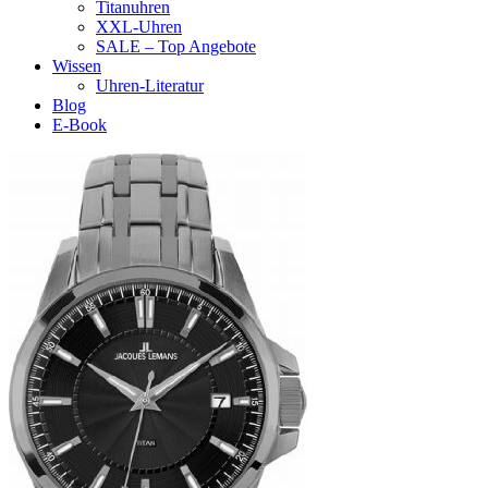
Titanuhren
XXL-Uhren
SALE – Top Angebote
Wissen
Uhren-Literatur
Blog
E-Book