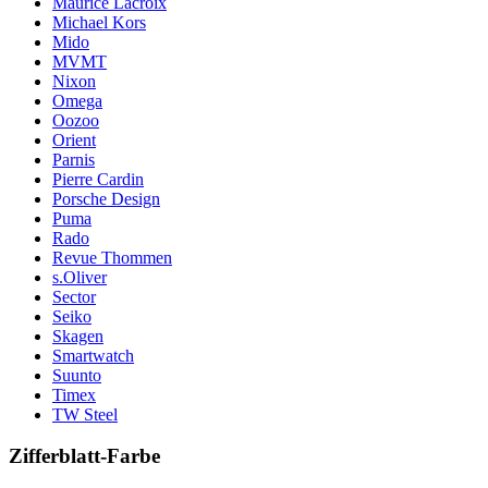
Maurice Lacroix
Michael Kors
Mido
MVMT
Nixon
Omega
Oozoo
Orient
Parnis
Pierre Cardin
Porsche Design
Puma
Rado
Revue Thommen
s.Oliver
Sector
Seiko
Skagen
Smartwatch
Suunto
Timex
TW Steel
Zifferblatt-Farbe