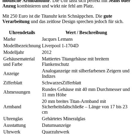
modische Armbanduhr
. Die Uhr lässt sich perfekt mit
Jeans oder
Anzug
kombinieren und wirkt nie fehl am Platz.
Mit 250 Euro ist die Titanuhr kein Schnäppchen. Die
gute
Verarbeitung
und das zeitlose Design sprechen jedoch für sich.
Uhrendetails
Wert / Beschreibung
Marke
Jacques Lemans
Modellbezeichnung
Liverpool 1-1704D
Modelljahr
2012
Gehäusematerial
Mattiertes Titangehäuse mit breitem
und Farbe
Flankenschutz
Analoganzeige mit silberfarbenen Zeigern und
Anzeige
Indizes
Zifferblatt
SchwarzesZifferblatt
Rundes Gehäuse mit 40 mm Durchmesser und
Abmessungen
11 mm Höhe
20 mm breites Titan-Armband mit
Armband
Sicherheitsfaltschließe – Länge von 17 bis 23
cm
Uhrenglas
Gehärtetes Mineralglas
Ausstattung
Datumsanzeige
Uhrwerk
Quarzuhrwerk