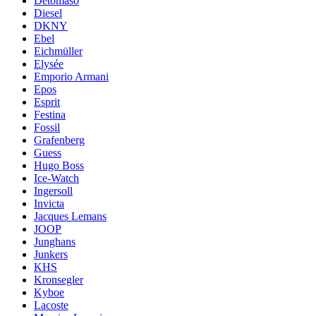
Detomaso
Diesel
DKNY
Ebel
Eichmüller
Elysée
Emporio Armani
Epos
Esprit
Festina
Fossil
Grafenberg
Guess
Hugo Boss
Ice-Watch
Ingersoll
Invicta
Jacques Lemans
JOOP
Junghans
Junkers
KHS
Kronsegler
Kyboe
Lacoste