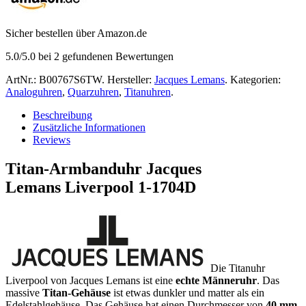
Sicher bestellen über Amazon.de
5.0
/5.0 bei
2
gefundenen Bewertungen
ArtNr.:
B00767S6TW
.
Hersteller:
Jacques Lemans
.
Kategorien:
Analoguhren
,
Quarzuhren
,
Titanuhren
.
Beschreibung
Zusätzliche Informationen
Reviews
Titan-Armbanduhr Jacques
Lemans Liverpool 1-1704D
Die Titanuhr
Liverpool von Jacques Lemans ist eine
echte Männeruhr
. Das
massive
Titan-Gehäuse
ist etwas dunkler und matter als ein
Edelstahlgehäuse. Das Gehäuse hat einen Durchmesser von
40 mm