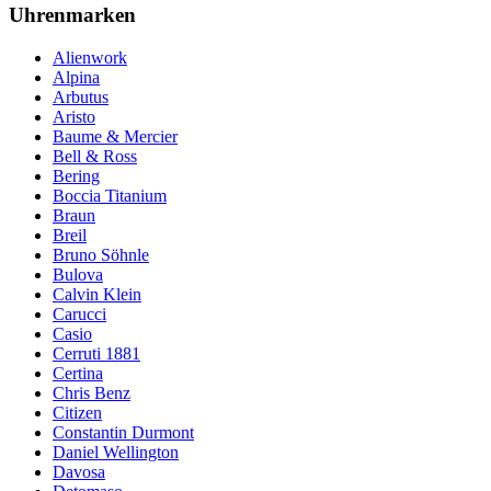
Uhrenmarken
Alienwork
Alpina
Arbutus
Aristo
Baume & Mercier
Bell & Ross
Bering
Boccia Titanium
Braun
Breil
Bruno Söhnle
Bulova
Calvin Klein
Carucci
Casio
Cerruti 1881
Certina
Chris Benz
Citizen
Constantin Durmont
Daniel Wellington
Davosa