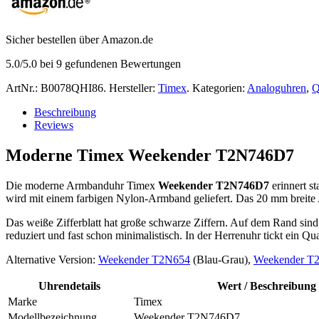
Sicher bestellen über Amazon.de
5.0
/5.0 bei
9
gefundenen Bewertungen
ArtNr.:
B0078QHI86
.
Hersteller:
Timex
.
Kategorien:
Analoguhren
,
Q
Beschreibung
Reviews
Moderne Timex Weekender T2N746D7
Die moderne Armbanduhr Timex
Weekender T2N746D7
erinnert s
wird mit einem farbigen Nylon-Armband geliefert. Das 20 mm breite 
Das weiße Zifferblatt hat große schwarze Ziffern. Auf dem Rand sind
reduziert und fast schon minimalistisch. In der Herrenuhr tickt ein Q
Alternative Version:
Weekender T2N654
(Blau-Grau),
Weekender T
Uhrendetails
Wert / Beschreibung
Marke
Timex
Modellbezeichnung
Weekender T2N746D7