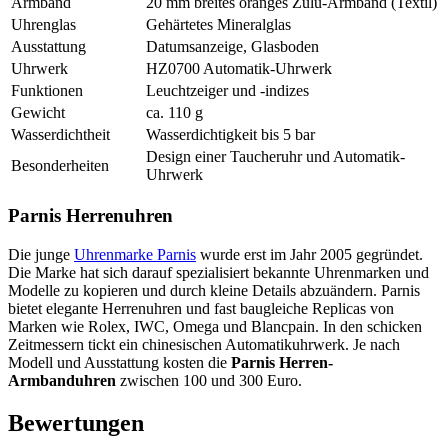
Armband
20 mm breites oranges Zulu-Armband (Textil)
Uhrenglas
Gehärtetes Mineralglas
Ausstattung
Datumsanzeige, Glasboden
Uhrwerk
HZ0700 Automatik-Uhrwerk
Funktionen
Leuchtzeiger und -indizes
Gewicht
ca. 110 g
Wasserdichtheit
Wasserdichtigkeit bis 5 bar
Design einer Taucheruhr und Automatik-
Besonderheiten
Uhrwerk
Parnis Herrenuhren
Die junge
Uhrenmarke Parnis
wurde erst im Jahr 2005 gegründet.
Die Marke hat sich darauf spezialisiert bekannte Uhrenmarken und
Modelle zu kopieren und durch kleine Details abzuändern. Parnis
bietet elegante Herrenuhren und fast baugleiche Replicas von
Marken wie Rolex, IWC, Omega und Blancpain. In den schicken
Zeitmessern tickt ein chinesischen Automatikuhrwerk. Je nach
Modell und Ausstattung kosten die
Parnis Herren-
Armbanduhren
zwischen 100 und 300 Euro.
Bewertungen