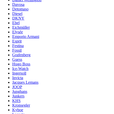
Davosa
Detomaso
Diesel
DKNY
Ebel
Eichmüller
Elysée
Emporio Armani
Esprit
Festina
Fossil
Grafenberg
Guess
Hugo Boss
Ice-Watch
Ingersoll
Invicta
Jacques Lemans
JOOP
Junghans
Junkers
KHS
Kronsegler
Kyboe