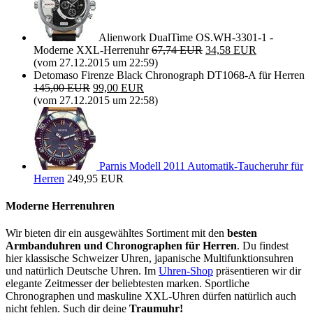
Alienwork DualTime OS.WH-3301-1 -
Moderne XXL-Herrenuhr
67,74 EUR
34,58 EUR
(vom 27.12.2015 um 22:59)
Detomaso Firenze Black Chronograph DT1068-A für Herren
145,00 EUR
99,00 EUR
(vom 27.12.2015 um 22:58)
Parnis Modell 2011 Automatik-Taucheruhr für
Herren
249,95 EUR
Moderne Herrenuhren
Wir bieten dir ein ausgewähltes Sortiment mit den
besten
Armbanduhren und Chronographen für Herren
. Du findest
hier klassische Schweizer Uhren, japanische Multifunktionsuhren
und natürlich Deutsche Uhren. Im
Uhren-Shop
präsentieren wir dir
elegante Zeitmesser der beliebtesten marken. Sportliche
Chronographen und maskuline XXL-Uhren dürfen natürlich auch
nicht fehlen. Such dir deine
Traumuhr!