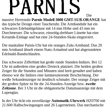
Die
massive Herrenuhr
Parnis Modell 3000 GMT-SUB-ORANGE
hat
das typische Design einer Taucheruhr. Die Armbanduhr hat ein
schwarzes Edelstahlgehäuse mit 14 mm Höhe und 43 mm im
Durchmesser. Die schwarze, einseitig-drehbare Lünette hat eine
Keramik-Einlage und hat eine 24-Stunden-Skala eingraviert.
Die maskuline Parnis-Uhr hat ein oranges Zulu-Armband. Das 20
mm Armband ähnelt einem Nato-Armabnd und hat abgerundeten
Edelstahl-Bandschlaufen.
Das schwarze Zifferblatt hat große runde Stunden-Indizes. Bei 12
Uhr ist außerdem eine großes Dreieck platziert. Die beiden großen
Zeiger für die Stunden und Minuten sind breit gestaltet und haben
ebenso wie die Indizes eine lumineszierende Beschichtung. Der
weiße Sekundenzeiger ist deutlisch schmaler. Der orange Zeiger mit
der großen Spitze ist für die 24-Stunden-Anzeige bzw.
zweite
Zeitzone
. Bei 3 Uhr ist die obligatorische Datumsanzeige mit dem
Lupenglas.
In der Uhr tickt ein zuverlässige
Automatik-Uhrwerk
HZ0700 mit
21.600 Halbschwingungen und 26 Lagersteinen. Das mechanische