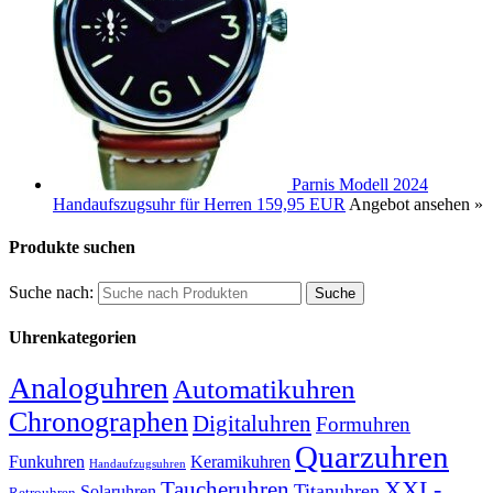
Parnis Modell 2024
Handaufszugsuhr für Herren
159,95 EUR
Angebot ansehen »
Produkte suchen
Suche nach:
Uhrenkategorien
Analoguhren
Automatikuhren
Chronographen
Digitaluhren
Formuhren
Quarzuhren
Funkuhren
Keramikuhren
Handaufzugsuhren
XXL-
Taucheruhren
Titanuhren
Solaruhren
Retrouhren