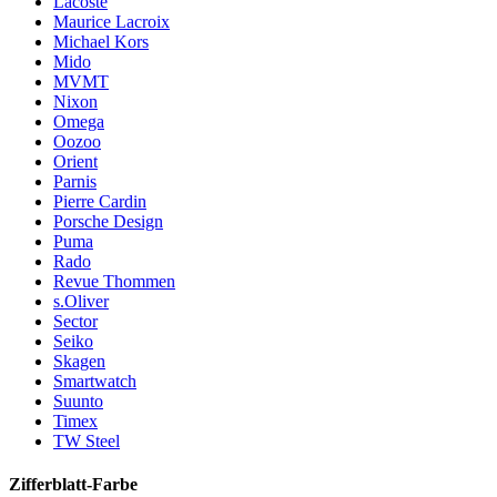
Lacoste
Maurice Lacroix
Michael Kors
Mido
MVMT
Nixon
Omega
Oozoo
Orient
Parnis
Pierre Cardin
Porsche Design
Puma
Rado
Revue Thommen
s.Oliver
Sector
Seiko
Skagen
Smartwatch
Suunto
Timex
TW Steel
Zifferblatt-Farbe