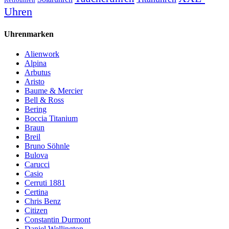
Uhren
Uhrenmarken
Alienwork
Alpina
Arbutus
Aristo
Baume & Mercier
Bell & Ross
Bering
Boccia Titanium
Braun
Breil
Bruno Söhnle
Bulova
Carucci
Casio
Cerruti 1881
Certina
Chris Benz
Citizen
Constantin Durmont
Daniel Wellington