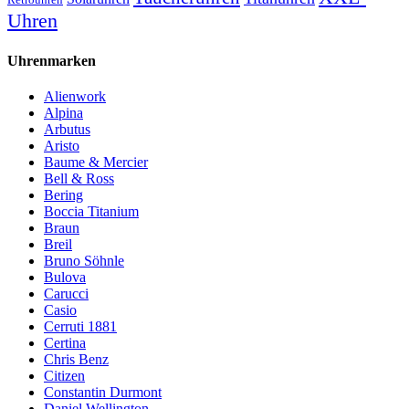
Uhren
Uhrenmarken
Alienwork
Alpina
Arbutus
Aristo
Baume & Mercier
Bell & Ross
Bering
Boccia Titanium
Braun
Breil
Bruno Söhnle
Bulova
Carucci
Casio
Cerruti 1881
Certina
Chris Benz
Citizen
Constantin Durmont
Daniel Wellington