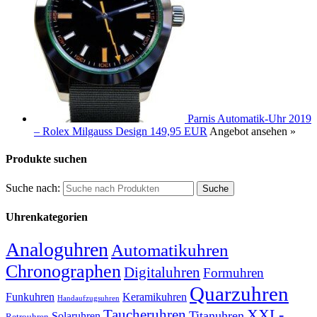
Parnis Automatik-Uhr 2019
– Rolex Milgauss Design
149,95 EUR
Angebot ansehen »
Produkte suchen
Suche nach:
Uhrenkategorien
Analoguhren
Automatikuhren
Chronographen
Digitaluhren
Formuhren
Quarzuhren
Funkuhren
Keramikuhren
Handaufzugsuhren
XXL-
Taucheruhren
Titanuhren
Solaruhren
Retrouhren