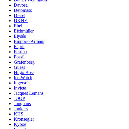
Davosa
Detomaso
Diesel
DKNY
Ebel
Eichmüller
Elysée
Emporio Armani
Esprit
Festina
Fossil
Grafenberg
Guess
Hugo Boss
Ice-Watch
Ingersoll
Invicta
Jacques Lemans
JOOP
Junghans
Junkers
KHS
Kronsegler
Kyboe