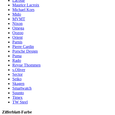
Lacoste
Maurice Lacroix
Michael Kors
Mido
MVMT
Nixon
Omega
Oozoo
Orient
Parnis
Pierre Cardin
Porsche Design
Puma
Rado
Revue Thommen
s.Oliver
Sector
Seiko
Skagen
Smartwatch
Suunto
Timex
TW Steel
Zifferblatt-Farbe