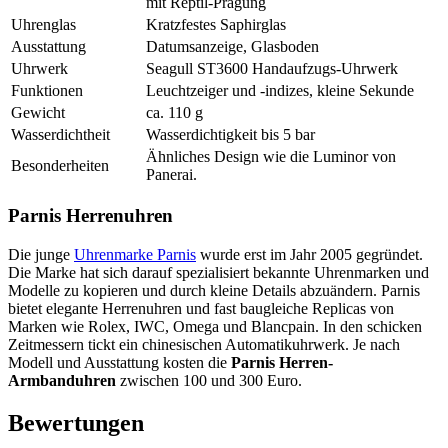
mit Reptil-Prägung
Uhrenglas
Kratzfestes Saphirglas
Ausstattung
Datumsanzeige, Glasboden
Uhrwerk
Seagull ST3600 Handaufzugs-Uhrwerk
Funktionen
Leuchtzeiger und -indizes, kleine Sekunde
Gewicht
ca. 110 g
Wasserdichtheit
Wasserdichtigkeit bis 5 bar
Ähnliches Design wie die Luminor von
Besonderheiten
Panerai.
Parnis Herrenuhren
Die junge
Uhrenmarke Parnis
wurde erst im Jahr 2005 gegründet.
Die Marke hat sich darauf spezialisiert bekannte Uhrenmarken und
Modelle zu kopieren und durch kleine Details abzuändern. Parnis
bietet elegante Herrenuhren und fast baugleiche Replicas von
Marken wie Rolex, IWC, Omega und Blancpain. In den schicken
Zeitmessern tickt ein chinesischen Automatikuhrwerk. Je nach
Modell und Ausstattung kosten die
Parnis Herren-
Armbanduhren
zwischen 100 und 300 Euro.
Bewertungen