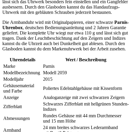
lässt sich das Uhrwerk besonders fein einstellen und ein Gangfehler
ausbessern. Durch den Glasboden kannst du das Handaufzugs-
Uhrwerk mit den gebläuten Schrauben jederzeit bestaunen.
Die Armbanduhr wird mit Originalpapieren, einer schwarze
Parnis-
Uhrenbox
, deutschen Bedienungsanleitung und 2 Jahren Garantie
geliefert. Die komplette Uhr wiegt nur etwa 110 g und lässt sich gut
tragen. Dank der Leuchtbeschichtung auf den Zeigern und Indizes
kannst du die Uhrzeit auch bei Dunkelheit gut ablesen. Durch den
Glasboden kannst du dem Markenuhrwerk bei der Arbeit zusehen.
Uhrendetails
Wert / Beschreibung
Marke
Parnis
Modellbezeichnung
Modell 2059
Modelljahr
2015
Gehäusematerial
Poliertes Edelstahlgehäuse mit Kissenform
und Farbe
Anzeige
Analoganzeige mit zwei schwarzen Zeigern
Schwarzes Zifferblatt mit hellgrünen Stunden-
Zifferblatt
Indizes
Rundes Gehäuse mit 44 mm Durchmesser
Abmessungen
und 15 mm Höhe
24 mm breites schwarzes Lederarmband
Armband