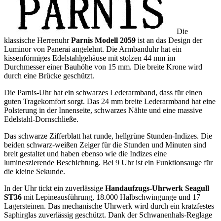
Die
klassische Herrenuhr
Parnis Modell 2059
ist an das Design der
Luminor von Panerai angelehnt. Die Armbanduhr hat ein
kissenförmiges Edelstahlgehäuse mit stolzen 44 mm im
Durchmesser einer Bauhöhe von 15 mm. Die breite Krone wird
durch eine Brücke geschützt.
Die Parnis-Uhr hat ein schwarzes Lederarmband, dass für einen
guten Tragekomfort sorgt. Das 24 mm breite Lederarmband hat eine
Polsterung in der Innenseite, schwarzes Nähte und eine massive
Edelstahl-Dornschließe.
Das schwarze Zifferblatt hat runde, hellgrüne Stunden-Indizes. Die
beiden schwarz-weißen Zeiger für die Stunden und Minuten sind
breit gestaltet und haben ebenso wie die Indizes eine
lumineszierende Beschichtung. Bei 9 Uhr ist ein Funktionsauge für
die kleine Sekunde.
In der Uhr tickt ein zuverlässige
Handaufzugs-Uhrwerk Seagull
ST36
mit Lepineausführung, 18.000 Halbschwingunge und 17
Lagersteinen. Das mechanische Uhrwerk wird durch ein kratzfestes
Saphirglas zuverlässig geschützt. Dank der Schwanenhals-Reglage