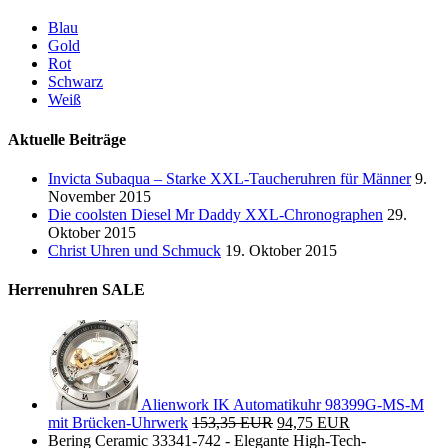
Blau
Gold
Rot
Schwarz
Weiß
Aktuelle Beiträge
Invicta Subaqua – Starke XXL-Taucheruhren für Männer
9.
November 2015
Die coolsten Diesel Mr Daddy XXL-Chronographen
29.
Oktober 2015
Christ Uhren und Schmuck
19. Oktober 2015
Herrenuhren SALE
Alienwork IK Automatikuhr 98399G-MS-M
mit Brücken-Uhrwerk
153,35 EUR
94,75 EUR
Bering Ceramic 33341-742 - Elegante High-Tech-