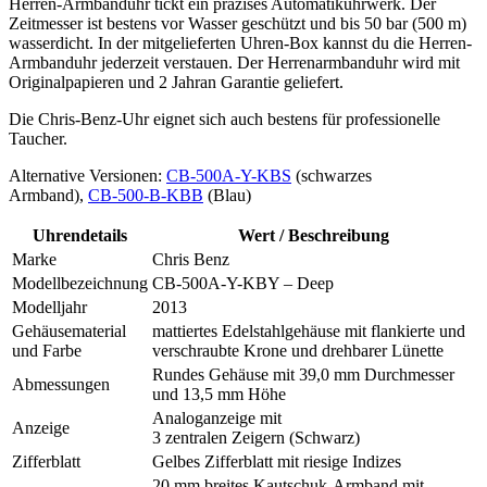
Herren-Armbanduhr tickt ein präzises Automatikuhrwerk. Der
Zeitmesser ist bestens vor Wasser geschützt und bis 50 bar (500 m)
wasserdicht. In der mitgelieferten Uhren-Box kannst du die Herren-
Armbanduhr jederzeit verstauen. Der Herrenarmbanduhr wird mit
Originalpapieren und 2 Jahran Garantie geliefert.
Die Chris-Benz-Uhr eignet sich auch bestens für professionelle
Taucher.
Alternative Versionen:
CB-500A-Y-KBS
(schwarzes
Armband),
CB-500-B-KBB
(Blau)
Uhrendetails
Wert / Beschreibung
Marke
Chris Benz
Modellbezeichnung
CB-500A-Y-KBY – Deep
Modelljahr
2013
Gehäusematerial
mattiertes Edelstahlgehäuse mit flankierte und
und Farbe
verschraubte Krone und drehbarer Lünette
Rundes Gehäuse mit 39,0 mm Durchmesser
Abmessungen
und 13,5 mm Höhe
Analoganzeige mit
Anzeige
3 zentralen Zeigern (Schwarz)
Zifferblatt
Gelbes Zifferblatt mit riesige Indizes
20 mm breites Kautschuk-Armband mit