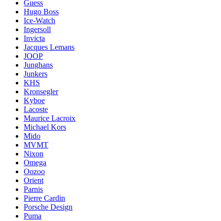
Guess
Hugo Boss
Ice-Watch
Ingersoll
Invicta
Jacques Lemans
JOOP
Junghans
Junkers
KHS
Kronsegler
Kyboe
Lacoste
Maurice Lacroix
Michael Kors
Mido
MVMT
Nixon
Omega
Oozoo
Orient
Parnis
Pierre Cardin
Porsche Design
Puma