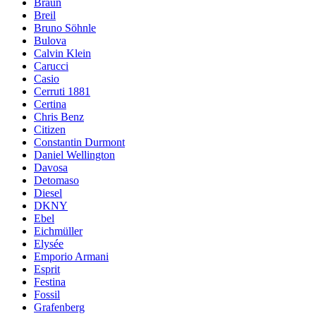
Braun
Breil
Bruno Söhnle
Bulova
Calvin Klein
Carucci
Casio
Cerruti 1881
Certina
Chris Benz
Citizen
Constantin Durmont
Daniel Wellington
Davosa
Detomaso
Diesel
DKNY
Ebel
Eichmüller
Elysée
Emporio Armani
Esprit
Festina
Fossil
Grafenberg