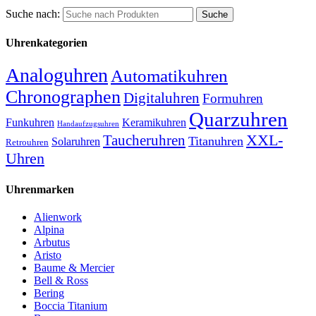
Suche nach:
Uhrenkategorien
Analoguhren
Automatikuhren
Chronographen
Digitaluhren
Formuhren
Quarzuhren
Funkuhren
Keramikuhren
Handaufzugsuhren
XXL-
Taucheruhren
Titanuhren
Solaruhren
Retrouhren
Uhren
Uhrenmarken
Alienwork
Alpina
Arbutus
Aristo
Baume & Mercier
Bell & Ross
Bering
Boccia Titanium