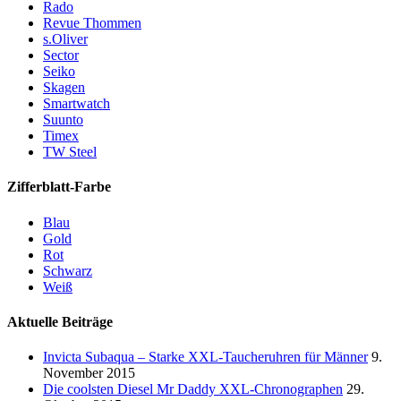
Rado
Revue Thommen
s.Oliver
Sector
Seiko
Skagen
Smartwatch
Suunto
Timex
TW Steel
Zifferblatt-Farbe
Blau
Gold
Rot
Schwarz
Weiß
Aktuelle Beiträge
Invicta Subaqua – Starke XXL-Taucheruhren für Männer
9.
November 2015
Die coolsten Diesel Mr Daddy XXL-Chronographen
29.