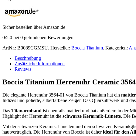
Sicher bestellen über Amazon.de
0
/5.0 bei
0
gefundenen Bewertungen
ArtNr.:
B0089CGMSU
.
Hersteller:
Boccia Titanium
.
Kategorien:
Ana
Beschreibung
Zusätzliche Informationen
Reviews
Boccia Titanium Herrenuhr Ceramic 3564
Die elegante Herrenuhr 3564-01 von Boccia Titanium hat ein
mattie
Indizes und polierte, silberfarbene Zeiger. Das Quarzuhrwerk und das 
Das
Titanarmband
ist ebenfalls mattiert und hat außerdem in der Mi
Highlight der Herrenuhr ist die
schwarze Kerarmik-Lünette
. DIe B
Mit der schwarzen Keramik-Lünetten und den schwarzen Keramikgli
hautverträglich. Die Herrenuhr von Boccia ist daher
ideal für den Al