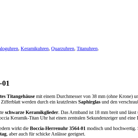
loguhren
,
Keramikuhren
,
Quarzuhren
,
Titanuhren
.
-01
rtes Titangehäuse
mit einem Durchmesser von 38 mm (ohne Krone) und 
Zifferblatt werden durch ein kratzfestes
Saphirglas
und den verschrau
tte
schwarze Keramikglieder
. Das Armband ist 18 mm breit und lässt
occia Keramik-Titan Uhr hat einen zentralen Sekundenzeiger und eine
edern wirkt die
Boccia-Herrenuhr 3564-01
modisch und hochwertig. S
ltag
, aber auch für schicke Anlässe geeignet.