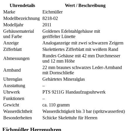
Uhrendetails
Wert / Beschreibung
Marke
Eichmüller
Modellbezeichnung
8218-02
Modelljahr
2011
Gehäusematerial
Goldenes Edelstahlgehäuse mit
und Farbe
geriffelter Lünette
Anzeige
Analoganzeige mit zwei schwarzen Zeigern
Zifferblatt
Skelettiertes Zifferblatt mit weißem Rand
Rundes Gehäuse mit 42 mm Durchmesser
Abmessungen
und 12 mm Höhe
22 mm braunes schwarzes Leder-Armband
Armband
mit Dornschließe
Uhrenglas
Gehärtetes Mineralglas
Ausstattung
–
Uhrwerk
PTS 9211G Handaufzugsuhrwerk
Funktionen
–
Gewicht
ca. 110 gramm
Wasserdichtheit
Wasserdichtigkeit bis 3 bar (spritzwasserfest)
Besonderheiten
Schicke Skelettuhr für Herren
Eichmüller Herrenuhren