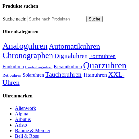
Produkte suchen
Suche nach:
Uhrenkategorien
Analoguhren
Automatikuhren
Chronographen
Digitaluhren
Formuhren
Quarzuhren
Funkuhren
Keramikuhren
Handaufzugsuhren
XXL-
Taucheruhren
Titanuhren
Solaruhren
Retrouhren
Uhren
Uhrenmarken
Alienwork
Alpina
Arbutus
Aristo
Baume & Mercier
Bell & Ross