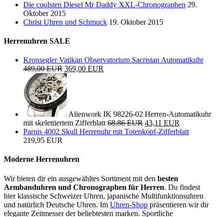
Die coolsten Diesel Mr Daddy XXL-Chronographen
29.
Oktober 2015
Christ Uhren und Schmuck
19. Oktober 2015
Herrenuhren SALE
Kronsegler Vatikan Observatorium Sacristan Automatikuhr
489,00 EUR
369,00 EUR
Alienwork IK 98226-02 Herren-Automatikuhr
mit skelettiertem Zifferblatt
68,86 EUR
43,11 EUR
Parnis 4002 Skull Herrenuhr mit Totenkopf-Zifferblatt
219,95 EUR
Moderne Herrenuhren
Wir bieten dir ein ausgewähltes Sortiment mit den
besten
Armbanduhren und Chronographen für Herren
. Du findest
hier klassische Schweizer Uhren, japanische Multifunktionsuhren
und natürlich Deutsche Uhren. Im
Uhren-Shop
präsentieren wir dir
elegante Zeitmesser der beliebtesten marken. Sportliche