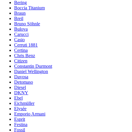
Bering
Boccia Titanium
Braun
Breil
Bruno Söhnle
Bulova
Carucci
Casio
Cerruti 1881
Certina
Chris Benz
Citizen
Constantin Durmont
Daniel Wellington
Davosa
Detomaso
Diesel
DKNY
Ebel
Eichmüller
Elysée
Emporio Armani
Esprit
Festina
Fossil