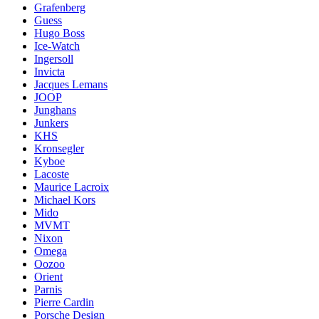
Grafenberg
Guess
Hugo Boss
Ice-Watch
Ingersoll
Invicta
Jacques Lemans
JOOP
Junghans
Junkers
KHS
Kronsegler
Kyboe
Lacoste
Maurice Lacroix
Michael Kors
Mido
MVMT
Nixon
Omega
Oozoo
Orient
Parnis
Pierre Cardin
Porsche Design