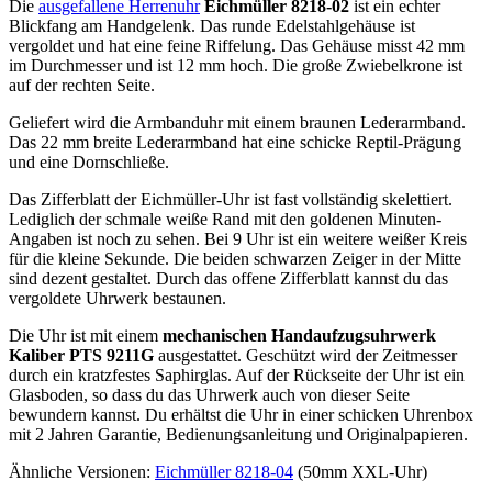
Die
ausgefallene Herrenuhr
Eichmüller 8218-02
ist ein echter
Blickfang am Handgelenk. Das runde Edelstahlgehäuse ist
vergoldet und hat eine feine Riffelung. Das Gehäuse misst 42 mm
im Durchmesser und ist 12 mm hoch. Die große Zwiebelkrone ist
auf der rechten Seite.
Geliefert wird die Armbanduhr mit einem braunen Lederarmband.
Das 22 mm breite Lederarmband hat eine schicke Reptil-Prägung
und eine Dornschließe.
Das Zifferblatt der Eichmüller-Uhr ist fast vollständig skelettiert.
Lediglich der schmale weiße Rand mit den goldenen Minuten-
Angaben ist noch zu sehen. Bei 9 Uhr ist ein weitere weißer Kreis
für die kleine Sekunde. Die beiden schwarzen Zeiger in der Mitte
sind dezent gestaltet. Durch das offene Zifferblatt kannst du das
vergoldete Uhrwerk bestaunen.
Die Uhr ist mit einem
mechanischen Handaufzugsuhrwerk
Kaliber PTS 9211G
ausgestattet. Geschützt wird der Zeitmesser
durch ein kratzfestes Saphirglas. Auf der Rückseite der Uhr ist ein
Glasboden, so dass du das Uhrwerk auch von dieser Seite
bewundern kannst. Du erhältst die Uhr in einer schicken Uhrenbox
mit 2 Jahren Garantie, Bedienungsanleitung und Originalpapieren.
Ähnliche Versionen:
Eichmüller 8218-04
(50mm XXL-Uhr)