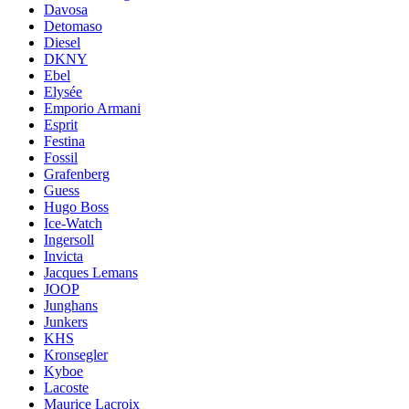
Davosa
Detomaso
Diesel
DKNY
Ebel
Elysée
Emporio Armani
Esprit
Festina
Fossil
Grafenberg
Guess
Hugo Boss
Ice-Watch
Ingersoll
Invicta
Jacques Lemans
JOOP
Junghans
Junkers
KHS
Kronsegler
Kyboe
Lacoste
Maurice Lacroix