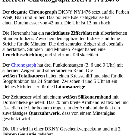
Der
elegante Chronograph
DKNY NY1476 setzt auf die Farben
Weiß, Blau und Silber. Das polierte Edelstahlgehäuse hat
einen Durchmesser von 42 mm. Die Uhr ist 13 mm hoch.
Die Herrenuhr hat ein
nachtblaues Zifferblatt
mit silberfarbenen
Stunden-Indizes. Zwischen den applizierten Indizes sind feine
Striche für die Minuten. Die drei zentralen Zeiger sind ebenfalls
silberfarben. Stunden- und Minuten-Zeiger haben eine
Leuchtbeschichtung
und sind zum Teil skelettiert.
Der
Chronograph
hat drei Funktionsaugen (3, 6 und 9 Uhr) mit
silbernen Zeigern und silberfarbenen Rand. Die
weißen Totalisatoren
haben einen Kreisschliff und sind für die
Stoppfunktion bis 24-Stunden. Zwischen 4 und 5 Uhr ist ein
kleines Sichtfenster für die
Datumsanzeige
.
Der Zeitmesser wird mit einem
weißen Silikonarmband
mit
Dornschließe geliefert. Das 20 mm breite Armband ist flexibel und
lässt dich die Uhr bequem tragen. In der Armbanduhr tickt ein
zuverlässiges
Quarzuhrwerk
, dass von einem Mineralglas
geschützt wird.
Die Uhr wird in einer DKNY Geschenkverpackung und mit
2
Jahren Garantie
geliefert.