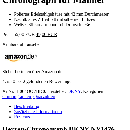
Poliertes Edelstahlgehäuse mit 42 mm Durchmesser
Nachtblaues Zifferblatt mit silbernen Indizes
Weißes Silikonarmband mit Dornschließe
Preis:
55,00 EUR
49,00 EUR
Armbanduhr ansehen
Sicher bestellen über Amazon.de
4.5
/5.0 bei
2
gefundenen Bewertungen
ArtNr.:
B004QO7BD0
.
Hersteller:
DKNY
.
Kategorien:
Chronographen
,
Quarzuhren
.
Beschreibung
Zusätzliche Informationen
Reviews
Herren-Chronograph DKNY NY1476