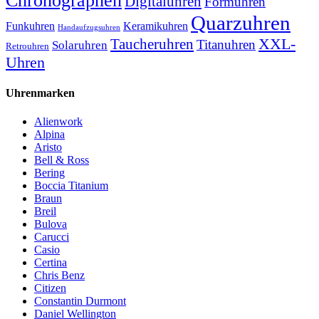
Chronographen
Digitaluhren
Formuhren
Quarzuhren
Funkuhren
Keramikuhren
Handaufzugsuhren
XXL-
Taucheruhren
Titanuhren
Solaruhren
Retrouhren
Uhren
Uhrenmarken
Alienwork
Alpina
Aristo
Bell & Ross
Bering
Boccia Titanium
Braun
Breil
Bulova
Carucci
Casio
Certina
Chris Benz
Citizen
Constantin Durmont
Daniel Wellington