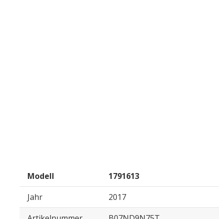
Modell
1791613
Jahr
2017
Artikelnummer
B07ND9N75T