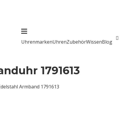
Uhrenmarken
Uhren
Zubehör
Wissen
Blog
nduhr 1791613
 Edelstahl Armband 1791613