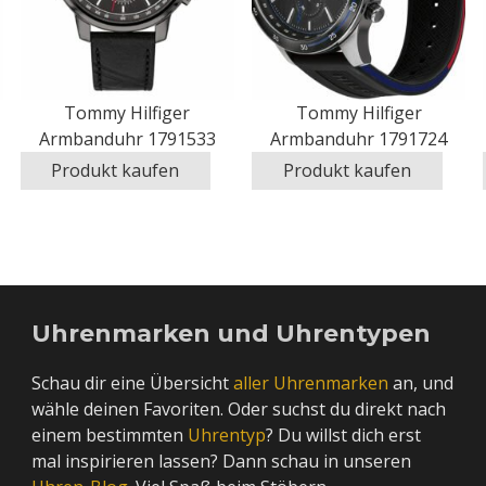
Tommy Hilfiger
Tommy Hilfiger
Armbanduhr 1791533
Armbanduhr 1791724
Produkt kaufen
Produkt kaufen
Uhrenmarken und Uhrentypen
Schau dir eine Übersicht
aller Uhrenmarken
an, und
wähle deinen Favoriten. Oder suchst du direkt nach
einem bestimmten
Uhrentyp
? Du willst dich erst
mal inspirieren lassen? Dann schau in unseren