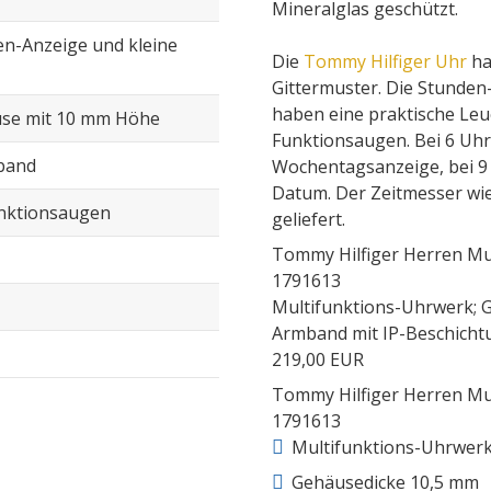
Mineralglas geschützt.
n-Anzeige und kleine
Die
Tommy Hilfiger Uhr
ha
Gittermuster. Die Stunden-
haben eine praktische Leu
use mit 10 mm Höhe
Funktionsaugen. Bei 6 Uhr i
band
Wochentagsanzeige, bei 9 
Datum. Der Zeitmesser wie
unktionsaugen
geliefert.
Tommy Hilfiger Herren Mul
1791613
Multifunktions-Uhrwerk; G
Armband mit IP-Beschicht
219,00 EUR
Tommy Hilfiger Herren Mul
1791613
Multifunktions-Uhrwer
Gehäusedicke 10,5 mm