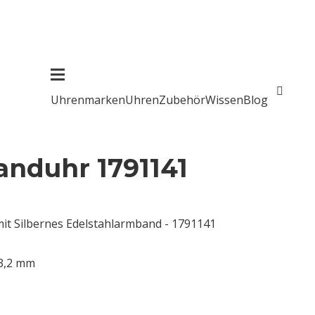
Uhrenmarken
Uhren
Zubehör
Wissen
Blog
nduhr 1791141
mit Silbernes Edelstahlarmband - 1791141
13,2 mm