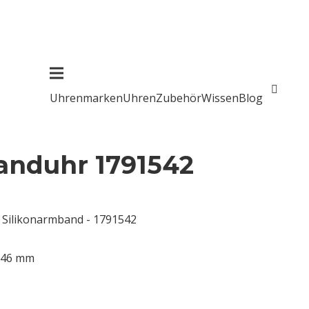
Uhrenmarken
Uhren
Zubehör
Wissen
Blog
anduhr 1791542
 Silikonarmband - 1791542
: 46 mm