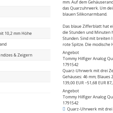
mm. Auf dem Gehäuserand i
das Quarzuhrwerk. Um dei
blauen Silikonarmband.
Das blaue Zifferblatt hat 
die Stunden und Minuten h
mit 10,2 mm Höhe
Stunden. Sind mit breiten 
band
rote Spitze. Die modische 
Angebot
 Indizes & Zeigern
Tommy Hilfiger Analog Qua
1791542
Quarz-Uhrwerk mit drei Z
Gehäuses: 46 mm; Blaues Zi
139,00 EUR
−51,68 EUR
87
Angebot
Tommy Hilfiger Analog Qua
1791542
Quarz-Uhrwerk mit drei