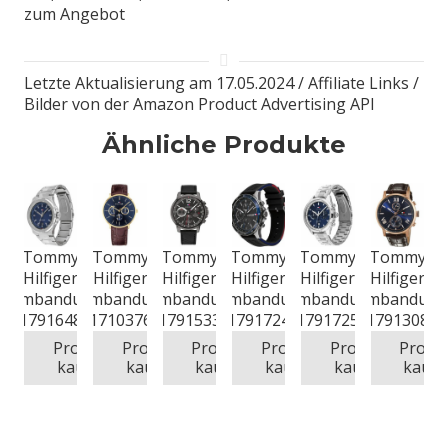
zum Angebot
Letzte Aktualisierung am 17.05.2024 / Affiliate Links /
Bilder von der Amazon Product Advertising API
Ähnliche Produkte
Tommy
Tommy
Tommy
Tommy
Tommy
Tommy
Hilfiger
Hilfiger
Hilfiger
Hilfiger
Hilfiger
Hilfiger
Armbanduhr
Armbanduhr
Armbanduhr
Armbanduhr
Armbanduhr
Armbanduhr
1791648
1710376
1791533
1791724
1791725
1791308
Produkt
Produkt
Produkt
Produkt
Produkt
Produ
kaufen
kaufen
kaufen
kaufen
kaufen
kaufe