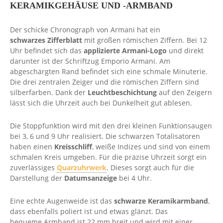
KERAMIKGEHÄUSE UND -ARMBAND
Der schicke Chronograph von Armani hat ein
schwarzes Zifferblatt
mit großen römischen Ziffern. Bei 12
Uhr befindet sich das
applizierte Armani-Logo
und direkt
darunter ist der Schriftzug Emporio Armani. Am
abgeschärgten Rand befindet sich eine schmale Minuterie.
Die drei zentralen Zeiger und die römischen Ziffern sind
silberfarben. Dank der
Leuchtbeschichtung
auf den Zeigern
lässt sich die Uhrzeit auch bei Dunkelheit gut ablesen.
Die Stoppfunktion wird mit den drei kleinen Funktionsaugen
bei 3, 6 und 9 Uhr realisiert. Die schwarzen Totalisatoren
haben einen
Kreisschliff
, weiße Indizes und sind von einem
schmalen Kreis umgeben. Für die präzise Uhrzeit sorgt ein
zuverlässiges
Quarzuhrwerk
. Dieses sorgt auch für die
Darstellung der
Datumsanzeige
bei 4 Uhr.
Eine echte Augenweide ist das
schwarze Keramikarmband
,
dass ebenfalls poliert ist und etwas glänzt. Das
bequeme Armband ist 22 mm breit und wird mit einer