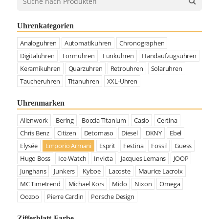
Uhrenkategorien
Analoguhren
Automatikuhren
Chronographen
Digitaluhren
Formuhren
Funkuhren
Handaufzugsuhren
Keramikuhren
Quarzuhren
Retrouhren
Solaruhren
Taucheruhren
Titanuhren
XXL-Uhren
Uhrenmarken
Alienwork
Bering
Boccia Titanium
Casio
Certina
Chris Benz
Citizen
Detomaso
Diesel
DKNY
Ebel
Elysée
Emporio Armani
Esprit
Festina
Fossil
Guess
Hugo Boss
Ice-Watch
Invicta
Jacques Lemans
JOOP
Junghans
Junkers
Kyboe
Lacoste
Maurice Lacroix
MC Timetrend
Michael Kors
Mido
Nixon
Omega
Oozoo
Pierre Cardin
Porsche Design
Zifferblatt-Farbe