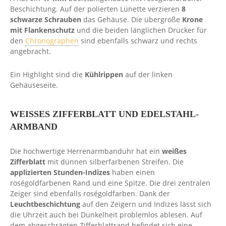
Beschichtung. Auf der polierten Lünette verzieren
8
schwarze Schrauben
das Gehäuse. Die übergroße
Krone
mit Flankenschutz
und die beiden länglichen Drücker für
den
Chronographen
sind ebenfalls schwarz und rechts
angebracht.
Ein Highlight sind die
Kühlrippen
auf der linken
Gehäuseseite.
WEISSES ZIFFERBLATT UND EDELSTAHL-A
RMBAND
Die hochwertige Herrenarmbanduhr hat ein
weißes
Zifferblatt
mit dünnen silberfarbenen Streifen. Die
applizierten Stunden-Indizes
haben einen
roségoldfarbenen Rand und eine Spitze. Die drei zentralen
Zeiger sind ebenfalls roségoldfarben. Dank der
Leuchtbeschichtung
auf den Zeigern und Indizes lässt sich
die Uhrzeit auch bei Dunkelheit problemlos ablesen. Auf
dem abgeschrägten Zifferblattrand befindet sich eine