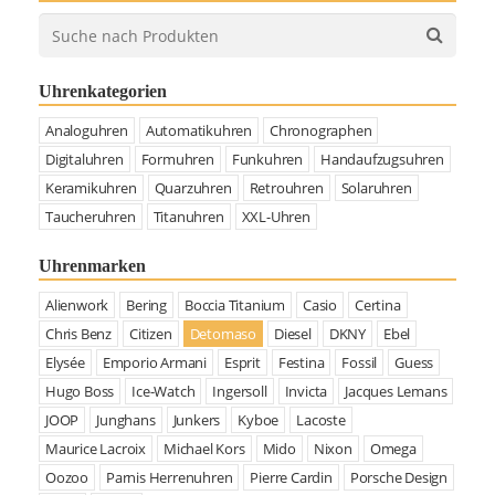
Uhrenkategorien
Analoguhren
Automatikuhren
Chronographen
Digitaluhren
Formuhren
Funkuhren
Handaufzugsuhren
Keramikuhren
Quarzuhren
Retrouhren
Solaruhren
Taucheruhren
Titanuhren
XXL-Uhren
Uhrenmarken
Alienwork
Bering
Boccia Titanium
Casio
Certina
Chris Benz
Citizen
Detomaso
Diesel
DKNY
Ebel
Elysée
Emporio Armani
Esprit
Festina
Fossil
Guess
Hugo Boss
Ice-Watch
Ingersoll
Invicta
Jacques Lemans
JOOP
Junghans
Junkers
Kyboe
Lacoste
Maurice Lacroix
Michael Kors
Mido
Nixon
Omega
Oozoo
Parnis Herrenuhren
Pierre Cardin
Porsche Design