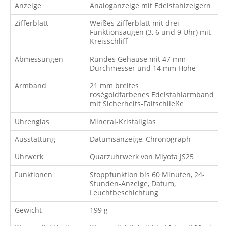
Anzeige
Analoganzeige mit Edelstahlzeigern
Zifferblatt
Weißes Zifferblatt mit drei
Funktionsaugen (3, 6 und 9 Uhr) mit
Kreisschliff
Abmessungen
Rundes Gehäuse mit 47 mm
Durchmesser und 14 mm Höhe
Armband
21 mm breites
roségoldfarbenes Edelstahlarmband
mit Sicherheits-Faltschließe
Uhrenglas
Mineral-Kristallglas
Ausstattung
Datumsanzeige, Chronograph
Uhrwerk
Quarzuhrwerk von Miyota JS25
Funktionen
Stoppfunktion bis 60 Minuten, 24-
Stunden-Anzeige, Datum,
Leuchtbeschichtung
Gewicht
199 g