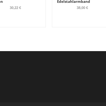
en
Edelstahlarmband
30,22 €
38,00 €