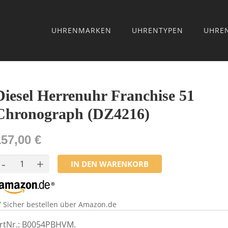
UHRENMARKEN
UHRENTYPEN
UHRE
Diesel Herrenuhr Franchise 51
Chronograph (DZ4216)
157,00 €
IN DEN WARENKORB
Sicher bestellen über Amazon.de
rtNr.:
B0054PBHVM
.