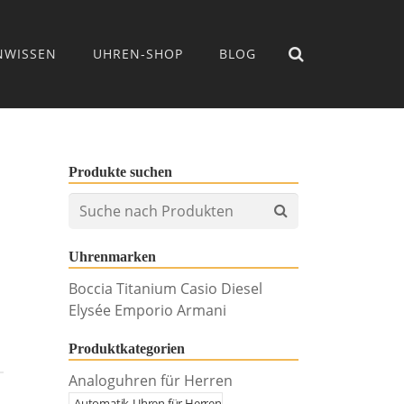
NWISSEN
UHREN-SHOP
BLOG
Produkte suchen
Uhrenmarken
Boccia Titanium Casio Diesel
Elysée Emporio Armani
Produktkategorien
Analoguhren für Herren
Automatik-Uhren für Herren